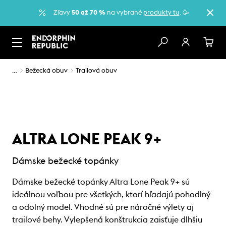
Zľavy
50 až 70 %
na vybrané
produkty tu
. 🥳
…
Bežecká obuv
Trailová obuv
ALTRA LONE PEAK 9+
Dámske bežecké topánky
Dámske bežecké topánky Altra Lone Peak 9+ sú
ideálnou voľbou pre všetkých, ktorí hľadajú pohodlný
a odolný model. Vhodné sú pre náročné výlety aj
trailové behy. Vylepšená konštrukcia zaisťuje dlhšiu