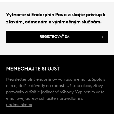
Vytvorte si Endorphin Pas a získajte prístup k
zľavám, odmenám a výnimočným službám.
REGISTROVAŤ SA
NENECHAJTE SI UJSŤ
Newsletter plný endorfínov vo vašom emailu. Spolu s
ním aj ďalšie dôvody na radosť. Užite si akcie, zľavy,
pozvánky a ďalšie jedinečné výhody. Vyplnením vašej
emailovej adresy súhlasíte s
pravidlami a
podmienkami