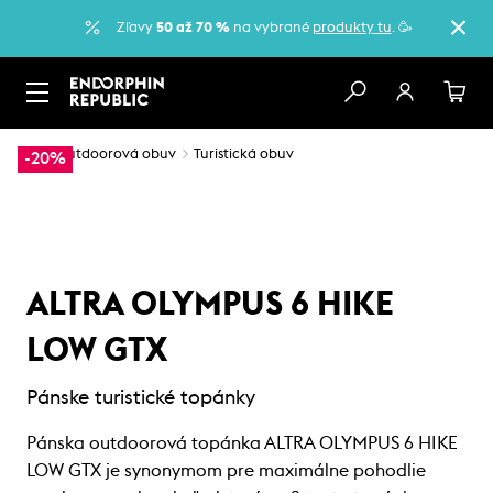
Zľavy
50 až 70 %
na vybrané
produkty tu
. 🥳
…
Outdoorová obuv
Turistická obuv
-20%
ALTRA OLYMPUS 6 HIKE
LOW GTX
Pánske turistické topánky
Pánska outdoorová topánka ALTRA OLYMPUS 6 HIKE
LOW GTX je synonymom pre maximálne pohodlie