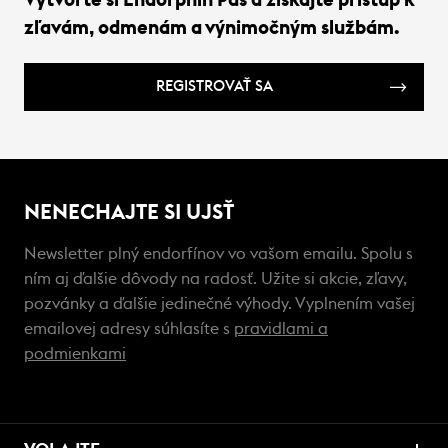
Vytvorte si Endorphin Pas a získajte prístup k
zľavám, odmenám a výnimočným službám.
REGISTROVAŤ SA
NENECHAJTE SI UJSŤ
Newsletter plný endorfínov vo vašom emailu. Spolu s
ním aj ďalšie dôvody na radosť. Užite si akcie, zľavy,
pozvánky a ďalšie jedinečné výhody. Vyplnením vašej
emailovej adresy súhlasíte s
pravidlami a
podmienkami