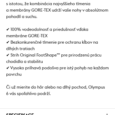
s istotou, že kombinácia najvyššieho tlmenia
a membrány GORE-TEX udrží vaše nohy v absolútnom
pohodlí a suchu.
✔ 100% vodeodolnosť a priedušnosť vďaka
membráne GORE-TEX
✔ Bezkonkurenčné tlmenie pre ochranu kĺbov na
dlhých tratiach
✔ Strih Original FootShape™ pre prirodzenú prácu
chodidla a stabilitu
✔ Vysoko priľnavá podošva pre istý pohyb na každom
povrchu
Či už mierite do hôr alebo na dlhý pochod, Olympus
6 vás spoľahlivo podrží.