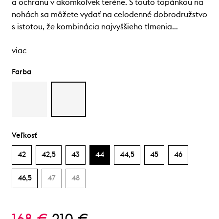
a ochranu v akomkoľvek teréne. S touto topánkou na
nohách sa môžete vydať na celodenné dobrodružstvo
s istotou, že kombinácia najvyššieho tlmenia…
viac
Farba
Veľkosť
42
42,5
43
44
44,5
45
46
46,5
47
48