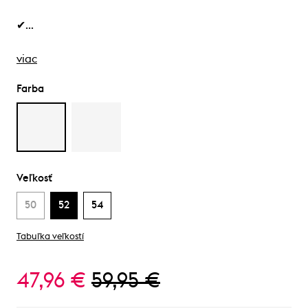
✔…
viac
Farba
Veľkosť
50
52
54
Tabuľka veľkostí
47,96 €
59,95 €