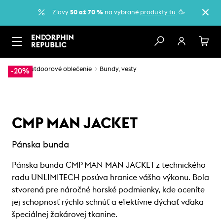
Zľavy
50 až 70 %
na vybrané
produkty tu
. 🥳
…
Outdoorové oblečenie
Bundy, vesty
-20%
CMP MAN JACKET
Pánska bunda
Pánska bunda CMP MAN MAN JACKET z technického
radu UNLIMITECH posúva hranice vášho výkonu. Bola
stvorená pre náročné horské podmienky, kde oceníte
jej schopnosť rýchlo schnúť a efektívne dýchať vďaka
špeciálnej žakárovej tkanine.