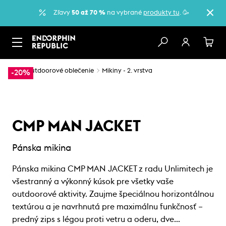
Zľavy
50 až 70 %
na vybrané
produkty tu
. 🥳
…
Outdoorové oblečenie
Mikiny - 2. vrstva
-20%
CMP MAN JACKET
Pánska mikina
Pánska mikina CMP MAN JACKET z radu Unlimitech je
všestranný a výkonný kúsok pre všetky vaše
outdoorové aktivity. Zaujme špeciálnou horizontálnou
textúrou a je navrhnutá pre maximálnu funkčnosť –
predný zips s légou proti vetru a oderu, dve…