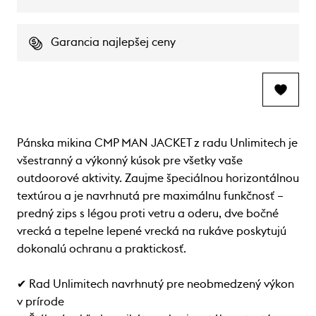
Garancia najlepšej ceny
Pánska mikina CMP MAN JACKET z radu Unlimitech je
všestranný a výkonný kúsok pre všetky vaše
outdoorové aktivity. Zaujme špeciálnou horizontálnou
textúrou a je navrhnutá pre maximálnu funkčnosť –
predný zips s légou proti vetru a oderu, dve bočné
vrecká a tepelne lepené vrecká na rukáve poskytujú
dokonalú ochranu a praktickosť.
✔ Rad Unlimitech navrhnutý pre neobmedzený výkon
v prírode