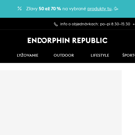
Zľavy
50 až 70 %
na vybrané
produkty tu
. 🥳
info o objednávkach: po–pi 8:30–15:30
+
LYŽOVANIE
OUTDOOR
LIFESTYLE
ŠPORT