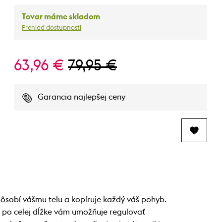
Tovar máme skladom
Prehlaď dostupnosti
63,96 €
79,95 €
Garancia najlepšej ceny
pôsobí vášmu telu a kopíruje každý váš pohyb.
ips po celej dĺžke vám umožňuje regulovať