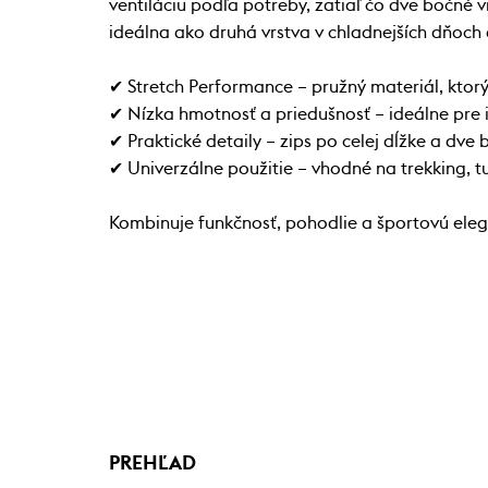
ventiláciu podľa potreby, zatiaľ čo dve bočné
ideálna ako druhá vrstva v chladnejších dňoch
✔ Stretch Performance – pružný materiál, ktorý
✔ Nízka hmotnosť a priedušnosť – ideálne pre i
✔ Praktické detaily – zips po celej dĺžke a dve
✔ Univerzálne použitie – vhodné na trekking, t
Kombinuje funkčnosť, pohodlie a športovú eleg
PREHĽAD