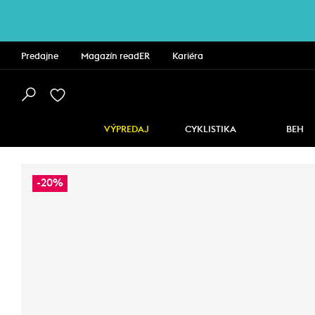
Predajne
Magazín readER
Kariéra
VÝPREDAJ
CYKLISTIKA
BEH
-20%