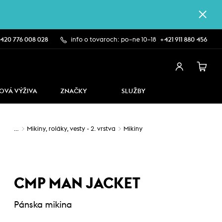
420 776 008 028
info o tovaroch: po–ne 10–18
+421 911 880 456
OVÁ VÝŽIVA
ZNAČKY
SLUŽBY
…
Mikiny, roláky, vesty - 2. vrstva
Mikiny
CMP MAN JACKET
Pánska mikina