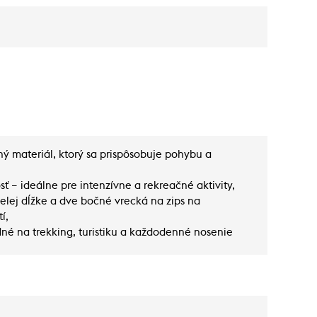
ý materiál, ktorý sa prispôsobuje pohybu a
ť – ideálne pre intenzívne a rekreačné aktivity,
celej dĺžke a dve bočné vrecká na zips na
í,
né na trekking, turistiku a každodenné nosenie