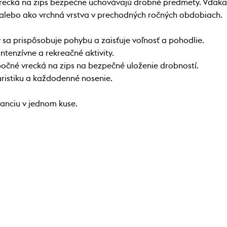
 vrecká na zips bezpečne uchovávajú drobné predmety. Vďaka
 alebo ako vrchná vrstva v prechodných ročných obdobiach.
 sa prispôsobuje pohybu a zaisťuje voľnosť a pohodlie.
ntenzívne a rekreačné aktivity.
 bočné vrecká na zips na bezpečné uloženie drobností.
uristiku a každodenné nosenie.
anciu v jednom kuse.