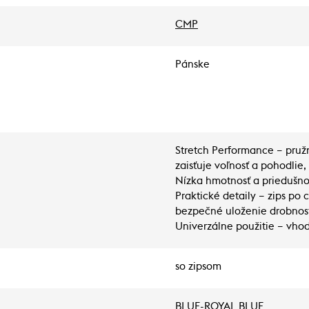
CMP
Pánske
Stretch Performance – pružn
zaisťuje voľnosť a pohodlie,
Nízka hmotnosť a priedušnos
Praktické detaily – zips po 
bezpečné uloženie drobnost
Univerzálne použitie – vhod
so zipsom
BLUE-ROYAL BLUE