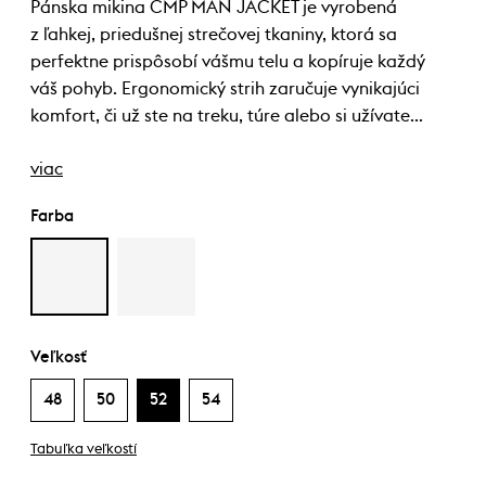
Pánska mikina CMP MAN JACKET je vyrobená
z ľahkej, priedušnej strečovej tkaniny, ktorá sa
perfektne prispôsobí vášmu telu a kopíruje každý
váš pohyb. Ergonomický strih zaručuje vynikajúci
komfort, či už ste na treku, túre alebo si užívate…
viac
Farba
Veľkosť
48
50
52
54
Tabuľka veľkostí