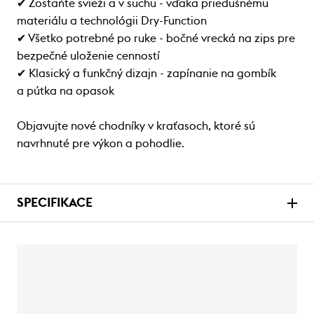
✔ Zostaňte svieži a v suchu - vďaka priedušnému
materiálu a technológii Dry-Function
✔ Všetko potrebné po ruke - bočné vrecká na zips pre
bezpečné uloženie cenností
✔ Klasický a funkčný dizajn - zapínanie na gombík
a pútka na opasok
Objavujte nové chodníky v kraťasoch, ktoré sú
navrhnuté pre výkon a pohodlie.
SPECIFIKACE