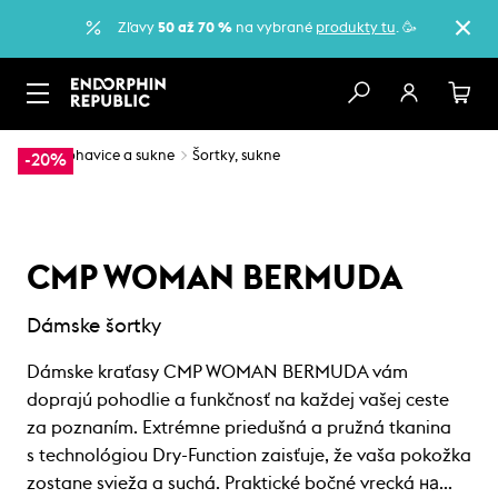
Zľavy
50 až 70 %
na vybrané
produkty tu
. 🥳
…
Nohavice a sukne
Šortky, sukne
-20%
CMP WOMAN BERMUDA
Dámske šortky
Dámske kraťasy CMP WOMAN BERMUDA vám
doprajú pohodlie a funkčnosť na každej vašej ceste
za poznaním. Extrémne priedušná a pružná tkanina
s technológiou Dry-Function zaisťuje, že vaša pokožka
zostane svieža a suchá. Praktické bočné vrecká на…