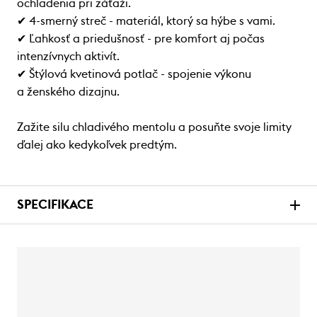
ochladenia pri záťaži.
✔ 4-smerný streč - materiál, ktorý sa hýbe s vami.
✔ Ľahkosť a priedušnosť - pre komfort aj počas
intenzívnych aktivít.
✔ Štýlová kvetinová potlač - spojenie výkonu
a ženského dizajnu.
Zažite silu chladivého mentolu a posuňte svoje limity
ďalej ako kedykoľvek predtým.
SPECIFIKACE