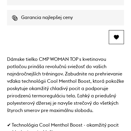
Garancia najlepšej ceny
Dámske tielko CMP WOMAN TOP s kvetinovou
potlačou prináša revolučnú sviežosť do vašich
najnáročnejších tréningov. Zabudnite na prehrievanie
vďaka technológii Cool Menthol Boost, ktorá pokožke
poskytuje okamžitý chladivý pocit a podporuje
prirodzenú termoreguláciu tela. Ľahký a priedušný
polyesterový džersej je navyše strečový do všetkých
štyroch smerov pre maximálnu slobodu.
✔ Technológia Cool Menthol Boost - okamžitý pocit