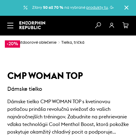
Zľavy
50 až 70 %
na vybrané
produkty tu
. 🥳
…
Outdoorové oblečenie
Tielka, tričká
-20%
CMP WOMAN TOP
Dámske tielko
Dámske tielko CMP WOMAN TOP s kvetinovou
potlačou prináša revolučnú sviežosť do vašich
najnáročnejších tréningov. Zabudnite na prehrievanie
vďaka technológii Cool Menthol Boost, ktorá pokožke
poskytuje okamžitý chladivý pocit a podporuje…