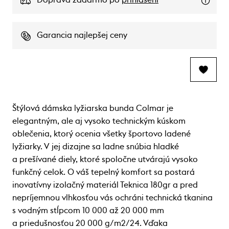
Doprava zadarmo po
prihlásení
Garancia najlepšej ceny
Štýlová dámska lyžiarska bunda Colmar je
elegantným, ale aj vysoko technickým kúskom
oblečenia, ktorý ocenia všetky športovo ladené
lyžiarky. V jej dizajne sa ladne snúbia hladké
a prešívané diely, ktoré spoločne utvárajú vysoko
funkčný celok. O váš tepelný komfort sa postará
inovatívny izolačný materiál Teknica 180gr a pred
nepríjemnou vlhkosťou vás ochráni technická tkanina
s vodným stĺpcom 10 000 až 20 000 mm
a priedušnosťou 20 000 g/m2/24. Vďaka