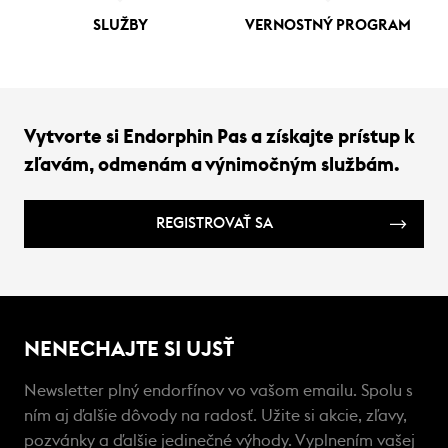
SLUŽBY
VERNOSTNÝ PROGRAM
Vytvorte si Endorphin Pas a získajte prístup k
zľavám, odmenám a výnimočným službám.
REGISTROVAŤ SA
NENECHAJTE SI UJSŤ
Newsletter plný endorfínov vo vašom emailu. Spolu s
ním aj ďalšie dôvody na radosť. Užite si akcie, zľavy,
pozvánky a ďalšie jedinečné výhody. Vyplnením vašej