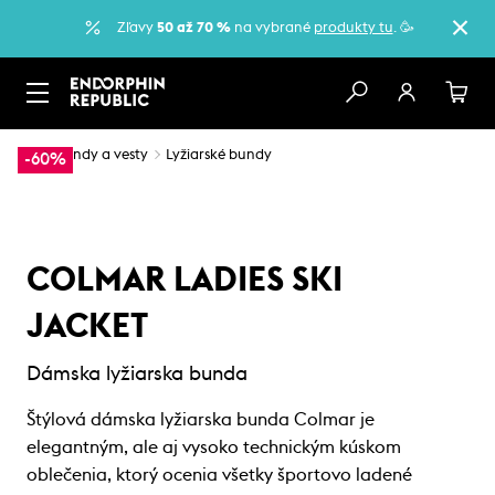
Zľavy
50 až 70 %
na vybrané
produkty tu
. 🥳
…
Bundy a vesty
Lyžiarské bundy
-60%
COLMAR LADIES SKI
JACKET
Dámska lyžiarska bunda
Štýlová dámska lyžiarska bunda Colmar je
elegantným, ale aj vysoko technickým kúskom
oblečenia, ktorý ocenia všetky športovo ladené