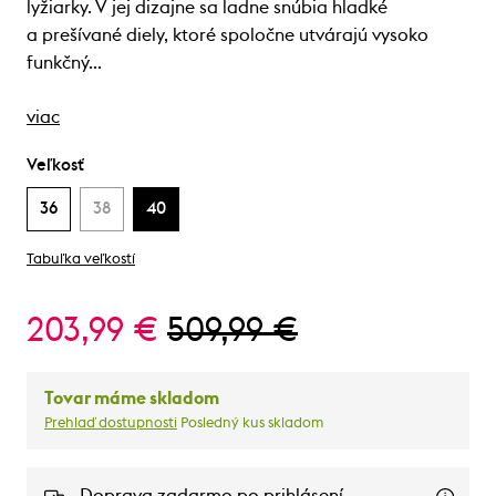
lyžiarky. V jej dizajne sa ladne snúbia hladké
a prešívané diely, ktoré spoločne utvárajú vysoko
funkčný…
viac
Veľkosť
36
38
40
Tabuľka veľkostí
203,99 €
509,99 €
Tovar máme skladom
Prehlaď dostupnosti
Posledný kus skladom