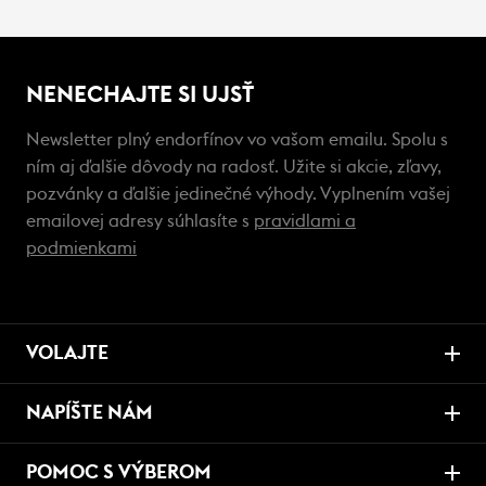
NENECHAJTE SI UJSŤ
Newsletter plný endorfínov vo vašom emailu. Spolu s
ním aj ďalšie dôvody na radosť. Užite si akcie, zľavy,
pozvánky a ďalšie jedinečné výhody. Vyplnením vašej
emailovej adresy súhlasíte s
pravidlami a
podmienkami
VOLAJTE
NAPÍŠTE NÁM
POMOC S VÝBEROM