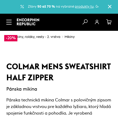
Zľavy
50 až 70 %
na vybrané
produkty tu
. 🥳
…
Mikiny, roláky, vesty - 2. vrstva
Mikiny
-20%
COLMAR MENS SWEATSHIRT
HALF ZIPPER
Pánska mikina
Pánska technická mikina Colmar s polovičným zipsom
je základnou vrstvou pre každého lyžiara, ktorý hľadá
spojenie funkčnosti a pohodlia. Je vyrobená