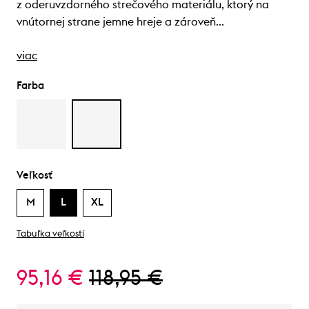
z oderuvzdorného strečového materiálu, ktorý na
vnútornej strane jemne hreje a zároveň…
viac
Farba
Veľkosť
M
L
XL
Tabuľka veľkostí
95,16 €
118,95 €