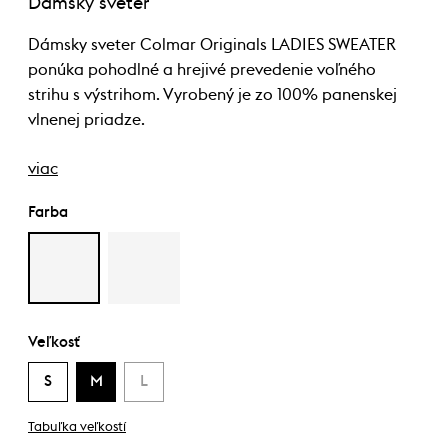
Dámsky sveter
Dámsky sveter Colmar Originals LADIES SWEATER
ponúka pohodlné a hrejivé prevedenie voľného
strihu s výstrihom. Vyrobený je zo 100% panenskej
vlnenej priadze.
viac
Farba
Veľkosť
S
M
L
Tabuľka veľkostí