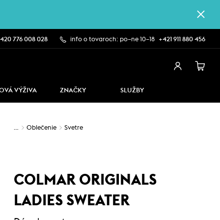
420 776 008 028
info o tovaroch: po–ne 10–18
+421 911 880 456
OVÁ VÝŽIVA
ZNAČKY
SLUŽBY
…
Oblečenie
Svetre
COLMAR ORIGINALS
LADIES SWEATER