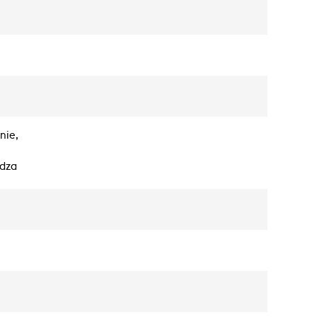
nie,
adza