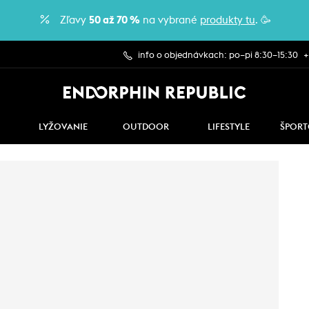
Zľavy
50 až 70 %
na vybrané
produkty tu
. 🥳
info o objednávkach: po–pi 8:30–15:30
+
LYŽOVANIE
OUTDOOR
LIFESTYLE
ŠPORT