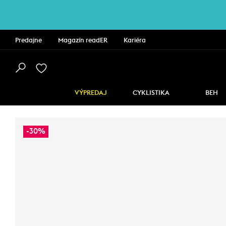
Predajne
Magazín readER
Kariéra
VÝPREDAJ
CYKLISTIKA
BEH
-30%