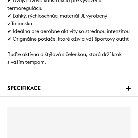
✔ Dvojvrstvová konštrukcia pre vyváženú
termoreguláciu
✔ Ľahký, rýchloschnúci materiál JL vyrobený
v Taliansku
✔ Ideálna pre aeróbne aktivity so strednou intenzitou
✔ Originálne potlače, ktoré oživia váš športový outfit
Buďte aktívna a štýlová s čelenkou, ktorá drží krok
s vaším tempom.
SPECIFIKACE