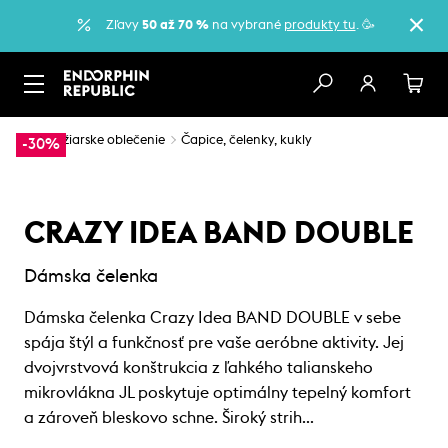
Zľavy
50 až 70 %
na vybrané
produkty tu
. 🥳
…
Lyžiarske oblečenie
Čapice, čelenky, kukly
-30%
CRAZY IDEA BAND DOUBLE
Dámska čelenka
Dámska čelenka Crazy Idea BAND DOUBLE v sebe
spája štýl a funkčnosť pre vaše aeróbne aktivity. Jej
dvojvrstvová konštrukcia z ľahkého talianskeho
mikrovlákna JL poskytuje optimálny tepelný komfort
a zároveň bleskovo schne. Široký strih…