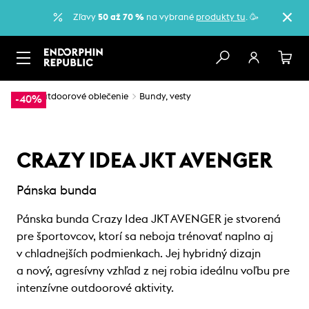
Zľavy
50 až 70 %
na vybrané
produkty tu
. 🥳
…
Outdoorové oblečenie
Bundy, vesty
-40%
CRAZY IDEA JKT AVENGER
Pánska bunda
Pánska bunda Crazy Idea JKT AVENGER je stvorená
pre športovcov, ktorí sa neboja trénovať naplno aj
v chladnejších podmienkach. Jej hybridný dizajn
a nový, agresívny vzhľad z nej robia ideálnu voľbu pre
intenzívne outdoorové aktivity.