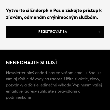
Vytvorte si Endorphin Pas a získajte prístup k
zľavám, odmenám a výnimočným službám.
REGISTROVAŤ SA
NENECHAJTE SI UJSŤ
Newsletter plný endorfínov vo vašom emailu. Spolu s
ním aj ďalšie dôvody na radosť. Užite si akcie, zľavy,
pozvánky a ďalšie jedinečné výhody. Vyplnením vašej
emailovej adresy súhlasíte s
pravidlami a
podmienkami