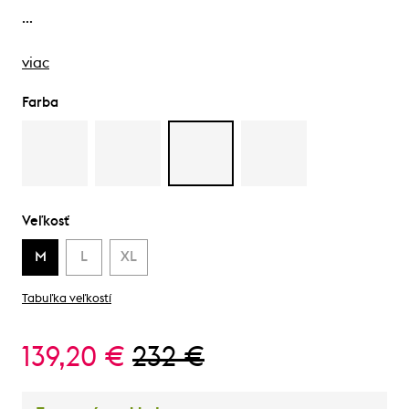
…
viac
Farba
Veľkosť
M
L
XL
Tabuľka veľkostí
139,20 €
232 €