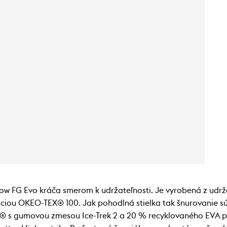
 FG Evo kráča smerom k udržateľnosti. Je vyrobená z udrž
ciou OKEO-TEX® 100. Jak pohodlná stielka tak šnurovanie s
® s gumovou zmesou Ice-Trek 2 a 20 % recyklovaného EVA prá