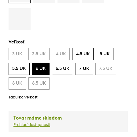
Veľkosť
3 UK
3.5 UK
4 UK
4.5 UK
5 UK
5.5 UK
6 UK
6.5 UK
7 UK
7.5 UK
8 UK
8.5 UK
Tabuľka veľkostí
Tovar máme skladom
Prehlaď dostupnosti