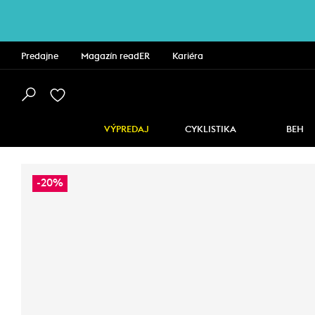
Predajne
Magazín readER
Kariéra
VÝPREDAJ
CYKLISTIKA
BEH
-20%