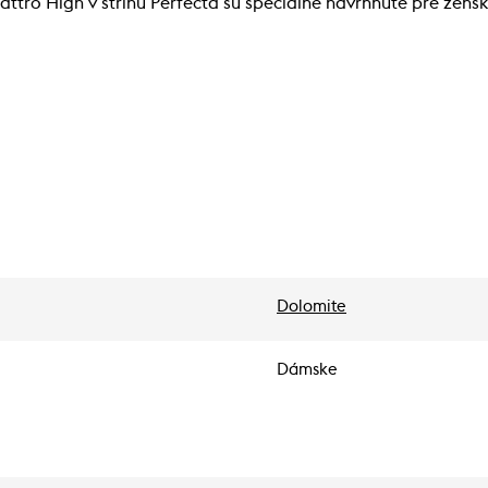
ro High v strihu Perfecta sú špeciálne navrhnuté pre žensk
Dolomite
Dámske