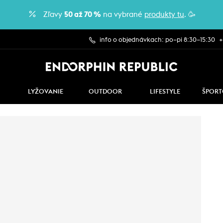
Zľavy
50 až 70 %
na vybrané
produkty tu
. 🥳
info o objednávkach: po–pi 8:30–15:30
+
LYŽOVANIE
OUTDOOR
LIFESTYLE
ŠPORT