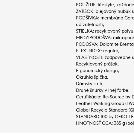
POUŽITIE: lifestyle, každod
ZVRŠOK: olejovaný nubuk s 
PODŠÍVKA: membrána Gore-te
udržateľnosti,
STIELKA: recyklovaný polyur
MEDZIPODOŠVA: mikroporéz
PODOŠVA: Dolomite Brenta 
FLEX INDEX: regular,
VLASTNOSTI: zodpovedne s
Recyklovaný prášok,
Ergonomický design,
Okrúhla špička,
Dámsky strih,
Druhé šnúrky v inej farbe,
Certifikácia: Re‑Source by 
Leather Working Group (LWG
Global Recycle Standard (G
STANDARD 100 by OEKO-TEX®
HMOTNOSŤ CCA: 385 g (pol