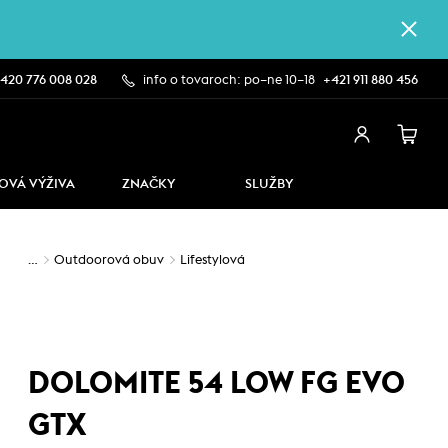
420 776 008 028
info o tovaroch: po–ne 10–18
+421 911 880 456
OVÁ VÝŽIVA
ZNAČKY
SLUŽBY
…
Outdoorová obuv
Lifestylová
DOLOMITE 54 LOW FG EVO
GTX