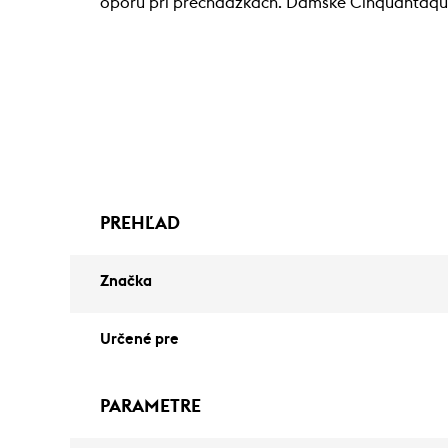
oporu pri prechádzkach. Dámske Cinquantaquatt
PREHĽAD
Značka
Určené pre
PARAMETRE