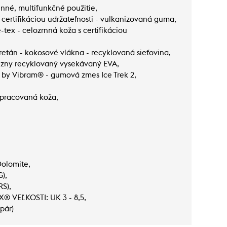
enné, multifunkčné použitie,
certifikáciou udržateľnosti - vulkanizovaná guma,
x - celozrnná koža s certifikáciou
etán - kokosové vlákna - recyklovaná sieťovina,
ny recyklovaný vysekávaný EVA,
by Vibram® - gumová zmes Ice Trek 2,
pracovaná koža,
Dolomite,
),
RS),
 VEĽKOSTI: UK 3 - 8,5,
pár)