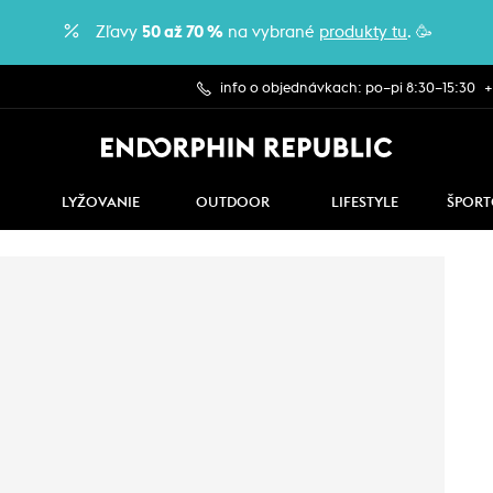
Zľavy
50 až 70 %
na vybrané
produkty tu
. 🥳
info o objednávkach: po–pi 8:30–15:30
+
LYŽOVANIE
OUTDOOR
LIFESTYLE
ŠPORT