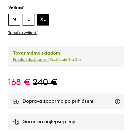
Veľkosť
M
L
XL
Tabuľka veľkostí
Tovar máme skladom
Prehlaď dostupnosti
Zostávajú iba 2 ks
168 €
240 €
Doprava zadarmo po
prihlásení
Garancia najlepšej ceny