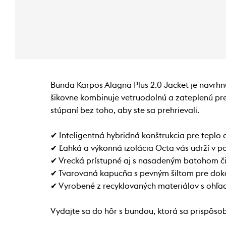
Bunda Karpos Alagna Plus 2.0 Jacket je navrhnu
šikovne kombinuje vetruodolnú a zateplenú pre
stúpaní bez toho, aby ste sa prehrievali.
✔ Inteligentná hybridná konštrukcia pre teplo 
✔ Ľahká a výkonná izolácia Octa vás udrží v p
✔ Vrecká prístupné aj s nasadeným batohom č
✔ Tvarovaná kapucňa s pevným šiltom pre dok
✔ Vyrobené z recyklovaných materiálov s ohľa
Vydajte sa do hôr s bundou, ktorá sa prispôso