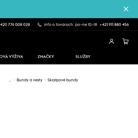
420 776 008 028
info o tovaroch: po–ne 10–18
+421 911 880 456
OVÁ VÝŽIVA
ZNAČKY
SLUŽBY
…
Bundy a vesty
Skialpové bundy