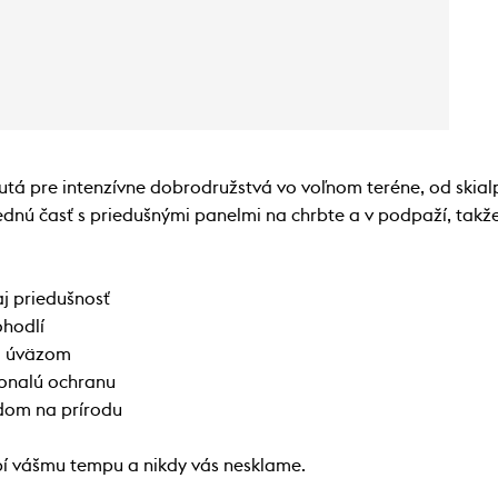
tá pre intenzívne dobrodružstvá vo voľnom teréne, od skialp
dnú časť s priedušnými panelmi na chrbte a v podpaží, takže
aj priedušnosť
ohodlí
i úväzom
onalú ochranu
dom na prírodu
bí vášmu tempu a nikdy vás nesklame.