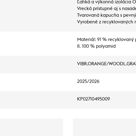
Ľahká a výkonná izolácia Oc
Vrecká prístupné aj s nas
Tvarovaná kapucňa s pevný
Vyrobené z recyklovaných m
Materiál: 91 % recyklovaný 
II. 100 % polyamid
VIBR.ORANGE/WOODL.GRA
2025/2026
KP02710495009