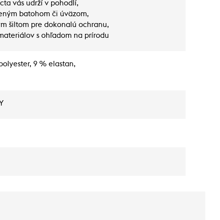
ta vás udrží v pohodlí,
adeným batohom či úväzom,
m šiltom pre dokonalú ochranu,
ateriálov s ohľadom na prírodu
polyester, 9 % elastan,
Y