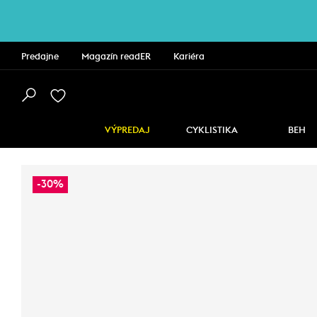
Predajne
Magazín readER
Kariéra
VÝPREDAJ
CYKLISTIKA
BEH
-30%