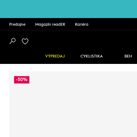
Predajne
Magazín readER
Kariéra
VÝPREDAJ
CYKLISTIKA
BEH
-50%