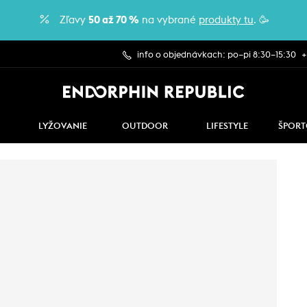
Zľavy
50 až 70 %
na vybrané
produkty tu
. 🥳
info o objednávkach: po–pi 8:30–15:30
+
LYŽOVANIE
OUTDOOR
LIFESTYLE
ŠPORT