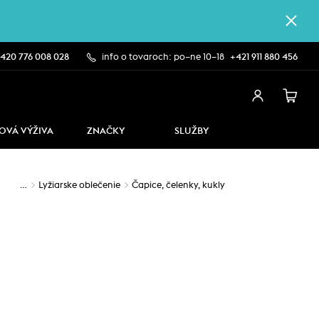
420 776 008 028
info o tovaroch: po–ne 10–18
+421 911 880 456
OVÁ VÝŽIVA
ZNAČKY
SLUŽBY
…
Lyžiarske oblečenie
Čapice, čelenky, kukly