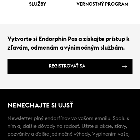
SLUŽBY
VERNOSTNÝ PROGRAM
Vytvorte si Endorphin Pas a získajte prístup k
zľavám, odmenám a výnimočným službám.
REGISTROVAŤ SA
NENECHAJTE SI UJSŤ
Newsletter plný endorfínov vo vašom emailu. Spolu s
ním aj ďalšie dôvody na radosť. Užite si akcie, zľavy,
pozvánky a ďalšie jedinečné výhody. Vyplnením vašej