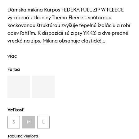
Dámska mikina Karpos FEDERA FULL-ZIP W FLEECE
vyrobená z tkaniny Themo Fleece s vnútornou
kockovanou štruktúrou zvyšuje tepelnú izoláciu a robí
odev ľahším. K dispozícii sú zipsy YKK® a dve predné
vrecká na zips. Mikina obsahuje elastické…
viac
Farba
Veľkosť
S
M
L
Tabuľka veľkostí