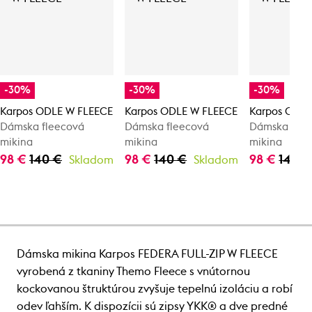
-30%
-30%
-30%
Karpos ODLE W FLEECE
Karpos ODLE W FLEECE
Karpos ODLE
Dámska fleecová
Dámska fleecová
Dámska flee
mikina
mikina
mikina
98 €
140 €
98 €
140 €
98 €
140 €
Skladom
Skladom
Dámska mikina Karpos FEDERA FULL-ZIP W FLEECE
vyrobená z tkaniny Themo Fleece s vnútornou
kockovanou štruktúrou zvyšuje tepelnú izoláciu a robí
odev ľahším. K dispozícii sú zipsy YKK® a dve predné