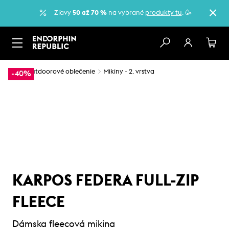
Zľavy
50 až 70 %
na vybrané
produkty tu
. 🥳
…
Outdoorové oblečenie
Mikiny - 2. vrstva
-40%
KARPOS FEDERA FULL-ZIP
FLEECE
Dámska fleecová mikina