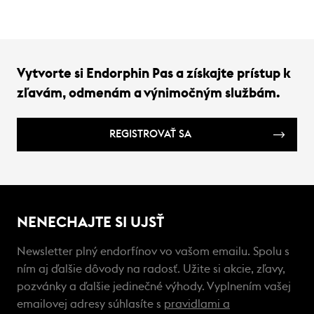
Vytvorte si Endorphin Pas a získajte prístup k
zľavám, odmenám a výnimočným službám.
REGISTROVAŤ SA
NENECHAJTE SI UJSŤ
Newsletter plný endorfínov vo vašom emailu. Spolu s
ním aj ďalšie dôvody na radosť. Užite si akcie, zľavy,
pozvánky a ďalšie jedinečné výhody. Vyplnením vašej
emailovej adresy súhlasíte s
pravidlami a