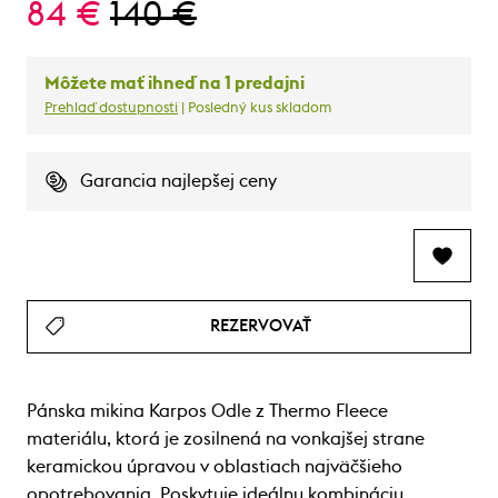
84 €
140 €
Môžete mať ihneď na 1 predajni
Prehlaď dostupnosti
| Posledný kus skladom
Garancia najlepšej ceny
REZERVOVAŤ
Pánska mikina Karpos Odle z Thermo Fleece
materiálu, ktorá je zosilnená na vonkajšej strane
keramickou úpravou v oblastiach najväčšieho
opotrebovania. Poskytuje ideálnu kombináciu