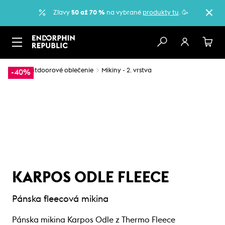
Zľavy
50 až 70 %
na vybrané
produkty tu
. 🥳
…
Outdoorové oblečenie
Mikiny - 2. vrstva
-40%
KARPOS ODLE FLEECE
Pánska fleecová mikina
Pánska mikina Karpos Odle z Thermo Fleece