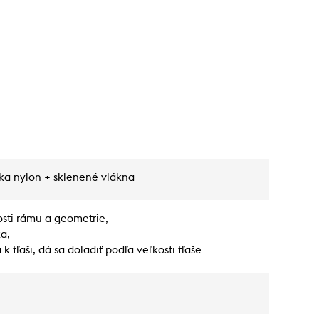
žka nylon + sklenené vlákna
sti rámu a geometrie,
a,
 k fľaši, dá sa doladiť podľa veľkosti fľaše