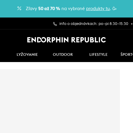
Zľavy
50 až 70 %
na vybrané
produkty tu
. 🥳
info o objednávkach: po–pi 8:30–15:30
+
LYŽOVANIE
OUTDOOR
LIFESTYLE
ŠPORT