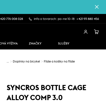
420 776 008 028
info o tovaroch: po–ne 10–18
+421 911 880 456
OVÁ VÝŽIVA
ZNAČKY
SLUŽBY
…
Doplnky na bicykel
Fľaše a košíky na fľaše
SYNCROS BOTTLE CAGE
ALLOY COMP 3.0