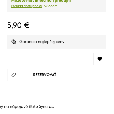
Môžete mať ihneď na 1 predajni
Prehlaď dostupnosti
| Skladom
5,90 €
Garancia najlepšej ceny
REZERVOVAŤ
ý na nápojové fľaše Syncros.