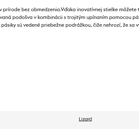
 v prírode bez obmedzenia.Vďaka inovatívnej stielke môžete
rovaná podošva v kombinácii s trojitým upínaním pomocou pás
ie pásiky sú vedené priebežne podrážkou, čiže nehrozí, že sa v
Lizard