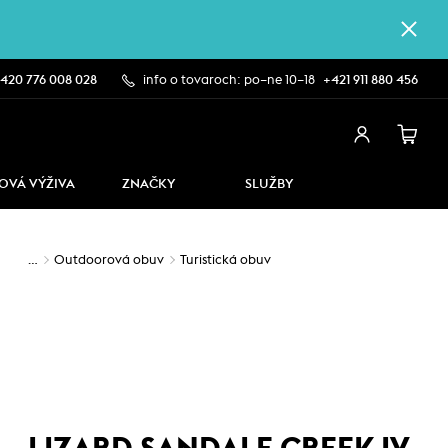
420 776 008 028
info o tovaroch: po–ne 10–18
+421 911 880 456
OVÁ VÝŽIVA
ZNAČKY
SLUŽBY
…
Outdoorová obuv
Turistická obuv