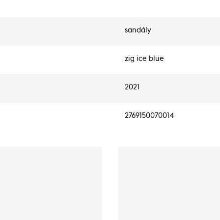
sandály
zig ice blue
2021
2769150070014