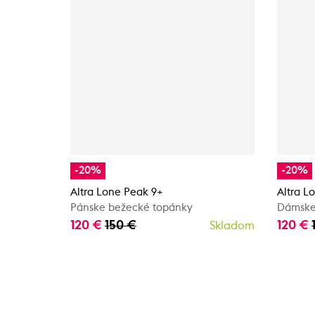
-20%
-20%
Altra Lone Peak 9+
Altra L
Pánske bežecké topánky
Dámske
120 €
150 €
120 €
Skladom