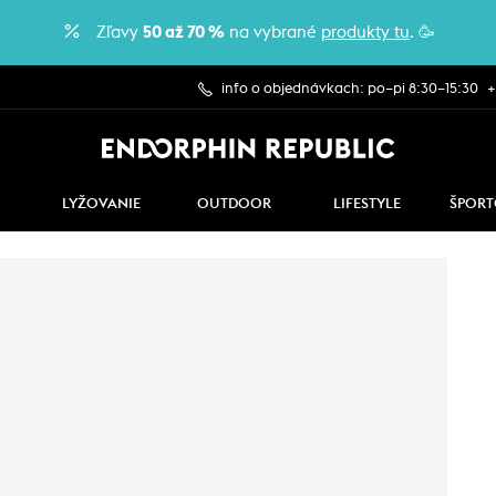
Zľavy
50 až 70 %
na vybrané
produkty tu
. 🥳
info o objednávkach: po–pi 8:30–15:30
+
LYŽOVANIE
OUTDOOR
LIFESTYLE
ŠPORT