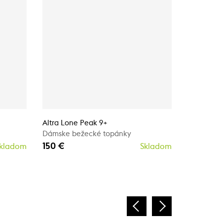
-20%
Altra Lone Peak 9+
Dámske bežecké topánky
Dolomite 
150 €
GTX
kladom
Skladom
Pánská o
136 €
17