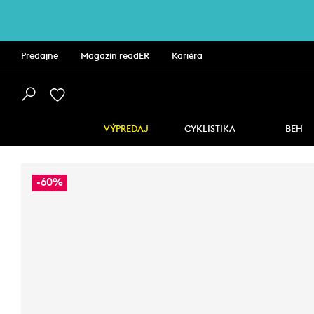
Predajne
Magazín readER
Kariéra
VÝPREDAJ
CYKLISTIKA
BEH
-60%