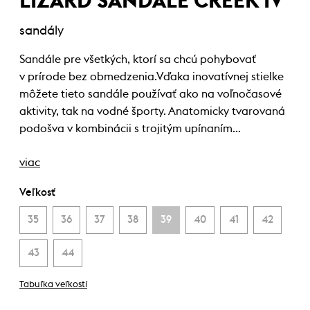
LIZARD SANDALE CREEK IV
sandály
Sandále pre všetkých, ktorí sa chcú pohybovať
v prírode bez obmedzenia.Vďaka inovatívnej stielke
môžete tieto sandále používať ako na voľnočasové
aktivity, tak na vodné športy. Anatomicky tvarovaná
podošva v kombinácii s trojitým upínaním…
viac
Veľkosť
35
36
37
38
39
40
41
42
43
44
Tabuľka veľkostí