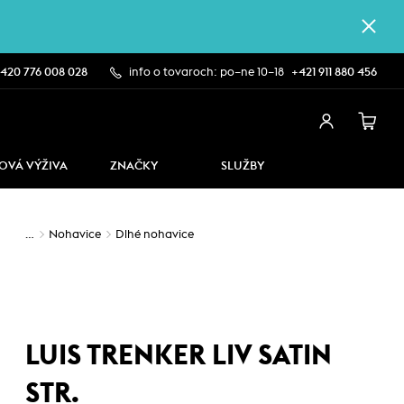
420 776 008 028
info o tovaroch: po–ne 10–18
+421 911 880 456
OVÁ VÝŽIVA
ZNAČKY
SLUŽBY
…
Nohavice
Dlhé nohavice
LUIS TRENKER LIV SATIN
STR.