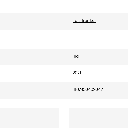
Luis Trenker
lila
2021
BI07450402042