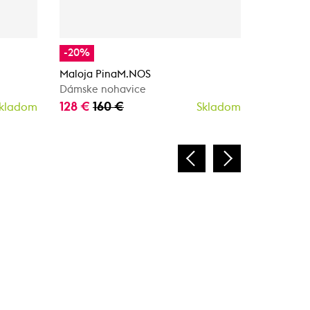
-20%
-40%
Maloja PinaM.NOS
Maloja B
Dámske nohavice
Dámske n
128 €
160 €
96 €
16
kladom
Skladom