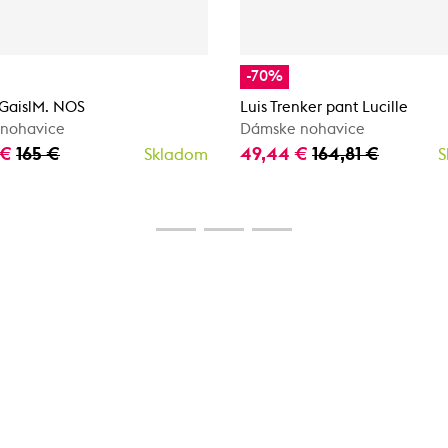
-70%
 GaislM. NOS
Luis Trenker pant Lucille
 nohavice
Dámske nohavice
 €
165 €
49,44 €
164,81 €
Skladom
S