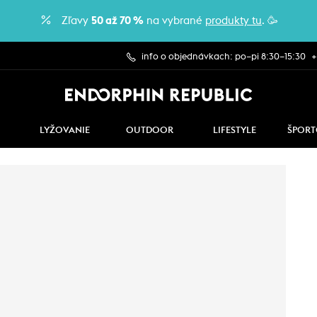
Zľavy
50 až 70 %
na vybrané
produkty tu
. 🥳
info o objednávkach: po–pi 8:30–15:30
+
LYŽOVANIE
OUTDOOR
LIFESTYLE
ŠPORT