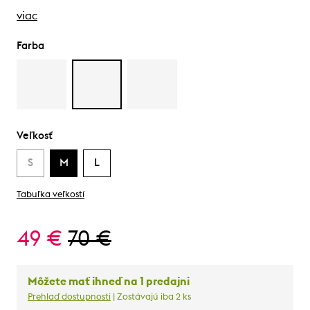
viac
Farba
Veľkosť
S
M
L
Tabuľka veľkostí
49 €
70 €
Môžete mať ihneď na 1 predajni
Prehlaď dostupnosti
| Zostávajú iba 2 ks