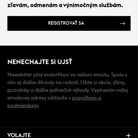
zľavám, odmenám a výnimočným službám.
REGISTROVAŤ SA
NENECHAJTE SI UJSŤ
Newsletter plný endorfínov vo vašom emailu. Spolu s
ním aj ďalšie dôvody na radosť. Užite si akcie, zľavy,
pozvánky a ďalšie jedinečné výhody. Vyplnením vašej
emailovej adresy súhlasíte s
pravidlami a
podmienkami
VOLAJTE