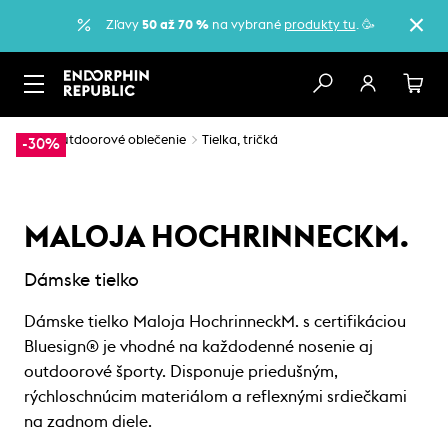
Zľavy
50 až 70 %
na vybrané
produkty tu
. 🥳
…
Outdoorové oblečenie
Tielka, tričká
-30%
MALOJA HOCHRINNECKM.
Dámske tielko
Dámske tielko Maloja HochrinneckM. s certifikáciou
Bluesign® je vhodné na každodenné nosenie aj
outdoorové športy. Disponuje priedušným,
rýchloschnúcim materiálom a reflexnými srdiečkami
na zadnom diele.