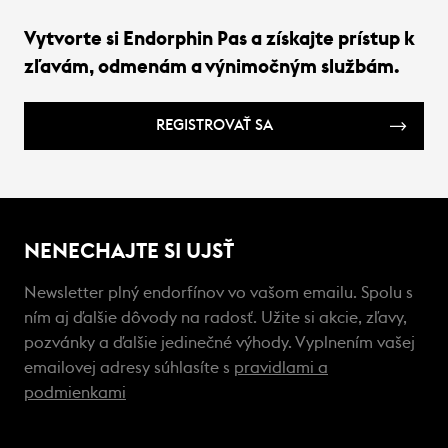
Vytvorte si Endorphin Pas a získajte prístup k
zľavám, odmenám a výnimočným službám.
REGISTROVAŤ SA
NENECHAJTE SI UJSŤ
Newsletter plný endorfínov vo vašom emailu. Spolu s
ním aj ďalšie dôvody na radosť. Užite si akcie, zľavy,
pozvánky a ďalšie jedinečné výhody. Vyplnením vašej
emailovej adresy súhlasíte s
pravidlami a
podmienkami