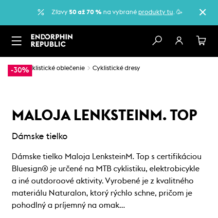
Zľavy
50 až 70 %
na vybrané
produkty tu
. 🥳
…
Cyklistické oblečenie
Cyklistické dresy
-30%
MALOJA LENKSTEINM. TOP
Dámske tielko
Dámske tielko Maloja LenksteinM. Top s certifikáciou
Bluesign® je určené na MTB cyklistiku, elektrobicykle
a iné outdoroové aktivity. Vyrobené je z kvalitného
materiálu Naturalon, ktorý rýchlo schne, pričom je
pohodlný a príjemný na omak…