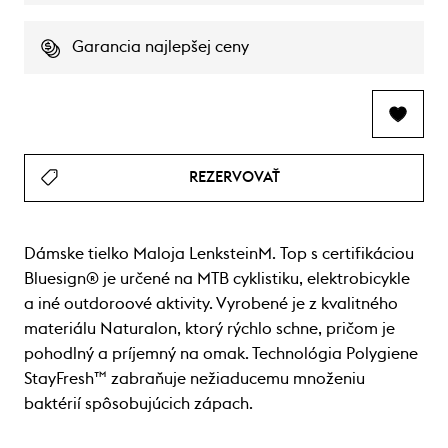
Garancia najlepšej ceny
REZERVOVAŤ
Dámske tielko Maloja LenksteinM. Top s certifikáciou
Bluesign® je určené na MTB cyklistiku, elektrobicykle
a iné outdoroové aktivity. Vyrobené je z kvalitného
materiálu Naturalon, ktorý rýchlo schne, pričom je
pohodlný a príjemný na omak. Technológia Polygiene
StayFresh™ zabraňuje nežiaducemu množeniu
baktérií spôsobujúcich zápach.