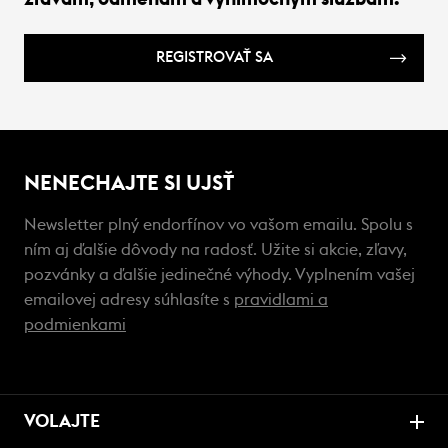
REGISTROVAŤ SA
NENECHAJTE SI UJSŤ
Newsletter plný endorfínov vo vašom emailu. Spolu s
ním aj ďalšie dôvody na radosť. Užite si akcie, zľavy,
pozvánky a ďalšie jedinečné výhody. Vyplnením vašej
emailovej adresy súhlasíte s
pravidlami a
podmienkami
VOLAJTE