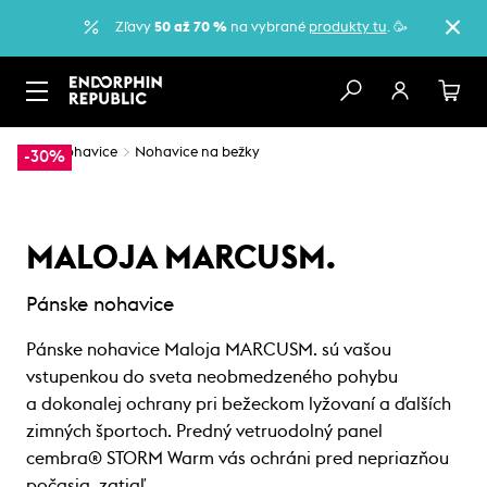
Zľavy
50 až 70 %
na vybrané
produkty tu
. 🥳
…
Nohavice
Nohavice na bežky
-30%
MALOJA MARCUSM.
Pánske nohavice
Pánske nohavice Maloja MARCUSM. sú vašou
vstupenkou do sveta neobmedzeného pohybu
a dokonalej ochrany pri bežeckom lyžovaní a ďalších
zimných športoch. Predný vetruodolný panel
cembra® STORM Warm vás ochráni pred nepriazňou
počasia, zatiaľ…