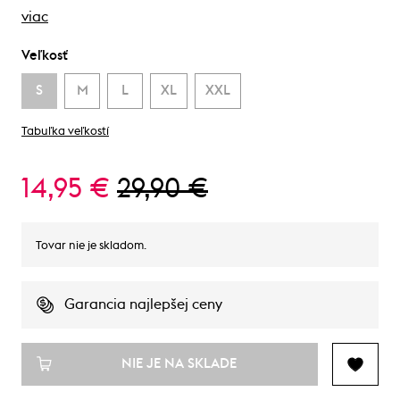
viac
Veľkosť
S
M
L
XL
XXL
Tabuľka veľkostí
14,95 €
29,90 €
Tovar nie je skladom.
Garancia najlepšej ceny
NIE JE NA SKLADE