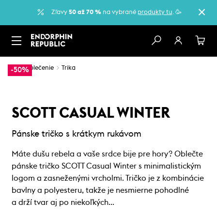
Zľavy
50 až 70 %
na vybrané
produkty tu
. 🥳
…
Oblečenie
Trika
-50%
SCOTT CASUAL WINTER
Pánske tričko s krátkym rukávom
Máte dušu rebela a vaše srdce bije pre hory? Oblečte
pánske tričko SCOTT Casual Winter s minimalistickým
logom a zasneženými vrcholmi. Tričko je z kombinácie
bavlny a polyesteru, takže je nesmierne pohodlné
a drží tvar aj po niekoľkých…