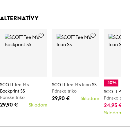
ALTERNATÍVY
-50%
SCOTT Tee M's
SCOTT Tee M's Icon SS
Backprint SS
Pánske triko
SCOTT Polo M
Pánske triko
29,90 €
Pánske polo 
Skladom
29,90 €
Skladom
24,95 €
49
Skladom