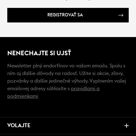
REGISTROVAŤ SA
NENECHAJTE SI UJSŤ
Newsletter plný endorfínov vo vašom emailu. Spolu s
ním aj ďalšie dôvody na radosť. Užite si akcie, zľavy,
pozvánky a ďalšie jedinečné výhody. Vyplnením vašej
emailovej adresy súhlasíte s
pravidlami a
podmienkami
VOLAJTE