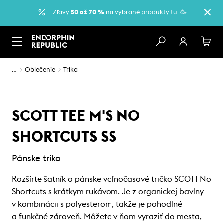
Zľavy
50 až 70 %
na vybrané
produkty tu
. 🥳
…
Oblečenie
Trika
SCOTT TEE M'S NO
SHORTCUTS SS
Pánske triko
Rozšírte šatník o pánske voľnočasové tričko SCOTT No
Shortcuts s krátkym rukávom. Je z organickej bavlny
v kombinácii s polyesterom, takže je pohodlné
a funkčné zároveň. Môžete v ňom vyraziť do mesta,