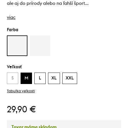
ale aj do prírody alebo na ľahší šport…
viac
Farba
Veľkosť
S
M
L
XL
XXL
Tabuľka veľkostí
29,90 €
Tovar máme skladom