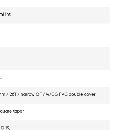
i int.
,
c
0mm / 28T / narrow QF / w/CG PVG double cover
square taper
 D:19,