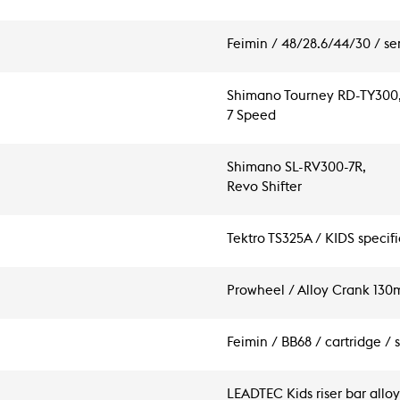
Feimin / 48/28.6/44/30 / sem
Shimano Tourney RD-TY300
7 Speed
Shimano SL-RV300-7R,
Revo Shifter
Tektro TS325A / KIDS specifi
Prowheel / Alloy Crank 13
Feimin / BB68 / cartridge / 
LEADTEC Kids riser bar alloy