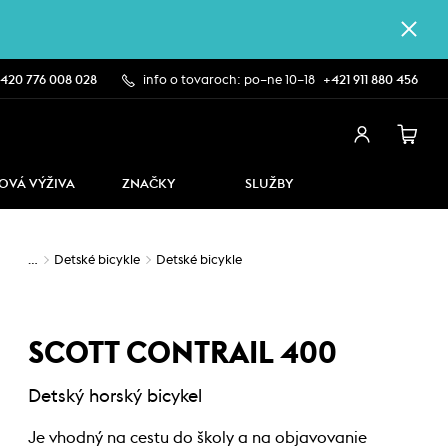
420 776 008 028
info o tovaroch: po–ne 10–18
+421 911 880 456
OVÁ VÝŽIVA
ZNAČKY
SLUŽBY
…
Detské bicykle
Detské bicykle
SCOTT CONTRAIL 400
Detský horský bicykel
Je vhodný na cestu do školy a na objavovanie