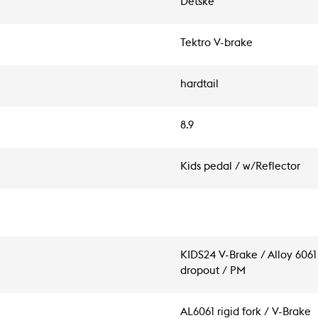
Detské
Tektro V-brake
hardtail
8.9
Kids pedal / w/Reflector
KIDS24 V-Brake / Alloy 6061
dropout / PM
AL6061 rigid fork / V-Brake