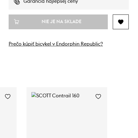
Garancia najlepšej ceny
NIE JE NA SKLADE
Prečo kúpiť bicykel v Endorphin Republic?