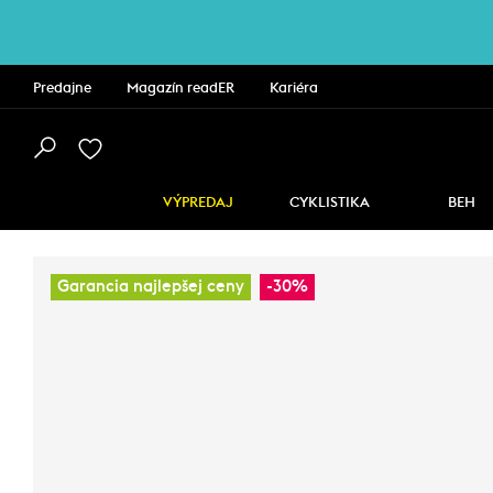
Predajne
Magazín readER
Kariéra
VÝPREDAJ
CYKLISTIKA
BEH
Garancia najlepšej ceny
-30%