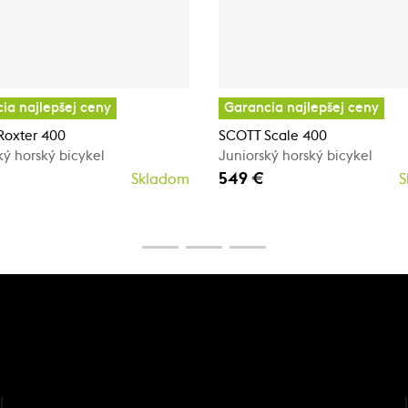
ia najlepšej ceny
Garancia najlepšej ceny
Roxter 400
SCOTT Scale 400
ký horský bicykel
Juniorský horský bicykel
549 €
Skladom
S