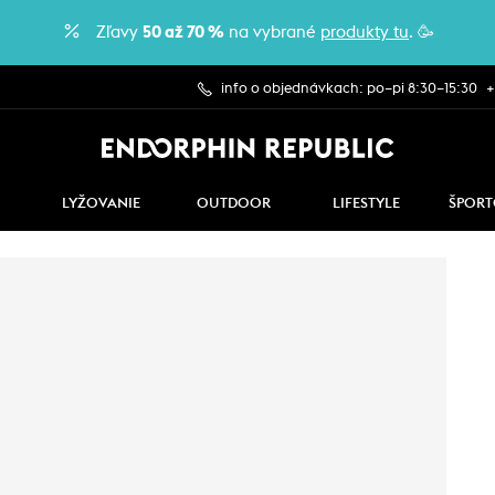
Zľavy
50 až 70 %
na vybrané
produkty tu
. 🥳
info o objednávkach: po–pi 8:30–15:30
+
LYŽOVANIE
OUTDOOR
LIFESTYLE
ŠPORT