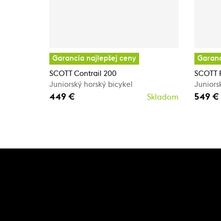
Garancia najlepšej ceny
Garanc
SCOTT Contrail 200
SCOTT 
Juniorský horský bicykel
Juniors
449 €
549 €
Skladom