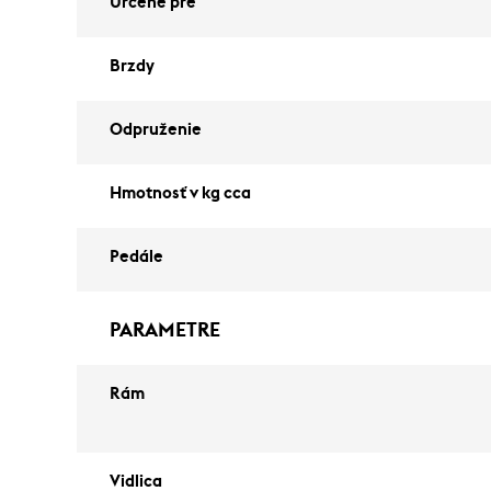
Určené pre
Brzdy
Odpruženie
Hmotnosť v kg cca
Pedále
PARAMETRE
Rám
Vidlica