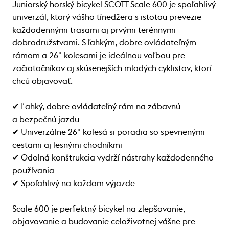
Juniorský horský bicykel SCOTT Scale 600 je spoľahlivý
univerzál, ktorý vášho tínedžera s istotou prevezie
každodennými trasami aj prvými terénnymi
dobrodružstvami. S ľahkým, dobre ovládateľným
rámom a 26" kolesami je ideálnou voľbou pre
začiatočníkov aj skúsenejších mladých cyklistov, ktorí
chcú objavovať.
✔ Ľahký, dobre ovládateľný rám na zábavnú
a bezpečnú jazdu
✔ Univerzálne 26" kolesá si poradia so spevnenými
cestami aj lesnými chodníkmi
✔ Odolná konštrukcia vydrží nástrahy každodenného
používania
✔ Spoľahlivý na každom výjazde
Scale 600 je perfektný bicykel na zlepšovanie,
objavovanie a budovanie celoživotnej vášne pre