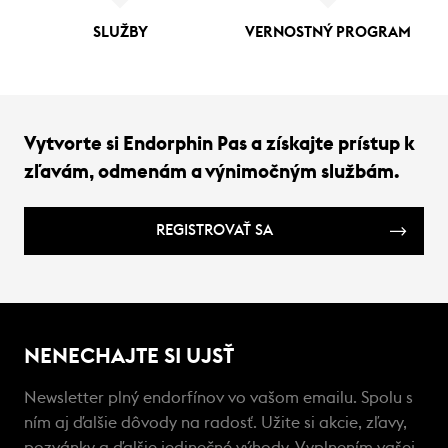
SLUŽBY
VERNOSTNÝ PROGRAM
Vytvorte si Endorphin Pas a získajte prístup k
zľavám, odmenám a výnimočným službám.
REGISTROVAŤ SA
NENECHAJTE SI UJSŤ
Newsletter plný endorfínov vo vašom emailu. Spolu s
ním aj ďalšie dôvody na radosť. Užite si akcie, zľavy,