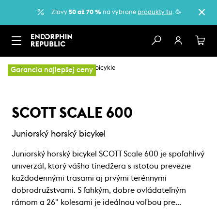
Zľavy
50 až 70 %
na vybrané
produkty tu
. 🥳
…
Detské bicykle
Detské bicykle
Garancia najlepšej ceny
SCOTT SCALE 600
Juniorský horský bicykel
Juniorský horský bicykel SCOTT Scale 600 je spoľahlivý
univerzál, ktorý vášho tínedžera s istotou prevezie
každodennými trasami aj prvými terénnymi
dobrodružstvami. S ľahkým, dobre ovládateľným
rámom a 26" kolesami je ideálnou voľbou pre…