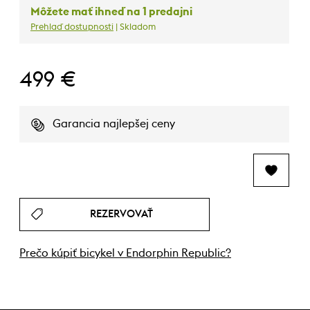
Môžete mať ihneď na 1 predajni
Prehlaď dostupnosti
| Skladom
499 €
Garancia najlepšej ceny
REZERVOVAŤ
Prečo kúpiť bicykel v Endorphin Republic?