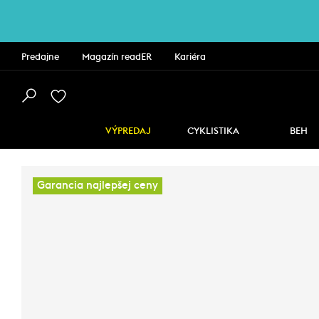
Predajne
Magazín readER
Kariéra
VÝPREDAJ
CYKLISTIKA
BEH
Garancia najlepšej ceny