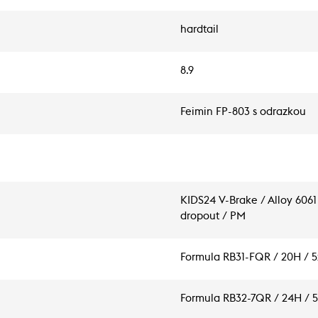
hardtail
8.9
Feimin FP-803 s odrazkou
KIDS24 V-Brake / Alloy 6061
dropout / PM
Formula RB31-FQR / 20H /
Formula RB32-7QR / 24H /