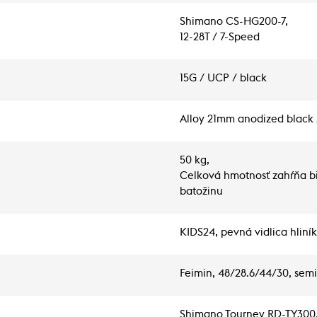
Shimano CS-HG200-7,
12-28T / 7-Speed
15G / UCP / black
Alloy 21mm anodized black 
50 kg,
Celková hmotnosť zahŕňa bi
batožinu
KIDS24, pevná vidlica hliní
Feimin, 48/28.6/44/30, semi 
Shimano Tourney RD-TY300