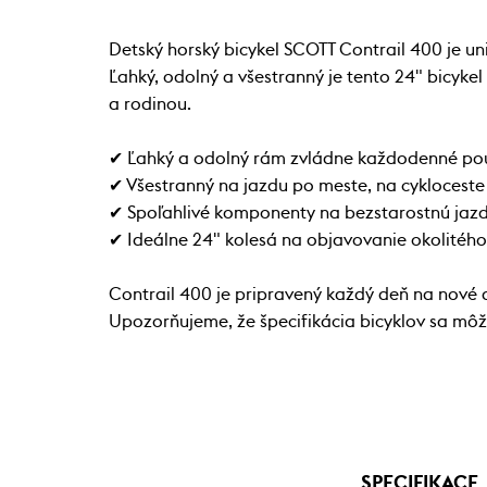
Detský horský bicykel SCOTT Contrail 400 je u
Ľahký, odolný a všestranný je tento 24" bicyk
a rodinou.
✔ Ľahký a odolný rám zvládne každodenné po
✔ Všestranný na jazdu po meste, na cykloceste
✔ Spoľahlivé komponenty na bezstarostnú jazd
✔ Ideálne 24" kolesá na objavovanie okolitého
Contrail 400 je pripravený každý deň na nové
Upozorňujeme, že špecifikácia bicyklov sa m
SPECIFIKACE