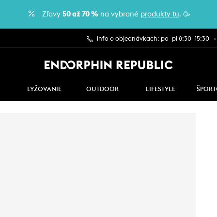
Zľavy
50 až 70 %
na vybrané
produkty tu
. 🥳
info o objednávkach: po–pi 8:30–15:30
+
LYŽOVANIE
OUTDOOR
LIFESTYLE
ŠPORT