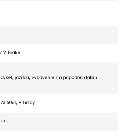
/ V-Brake
cykel, jazdca, vybavenie / a prípadnú ďalšiu
k AL6061, V-brzdy
int.
,