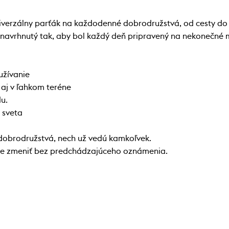
niverzálny parťák na každodenné dobrodružstvá, od cesty do
el navrhnutý tak, aby bol každý deň pripravený na nekonečn
užívanie
 aj v ľahkom teréne
u.
 sveta
 dobrodružstvá, nech už vedú kamkoľvek.
ôže zmeniť bez predchádzajúceho oznámenia.