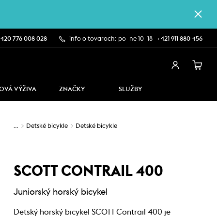
420 776 008 028
info o tovaroch: po–ne 10–18
+421 911 880 456
OVÁ VÝŽIVA
ZNAČKY
SLUŽBY
…
Detské bicykle
Detské bicykle
SCOTT CONTRAIL 400
Juniorský horský bicykel
Detský horský bicykel SCOTT Contrail 400 je