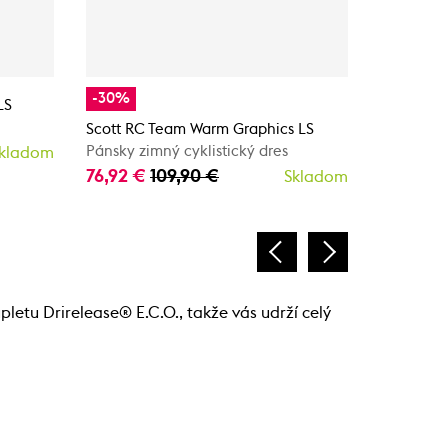
-30%
LS
SCOTT Jer
Pánsky cy
Scott RC Team Warm Graphics LS
119,90 €
Pánsky zimný cyklistický dres
kladom
76,92 €
109,90 €
Skladom
letu Drirelease® E.C.O., takže vás udrží celý