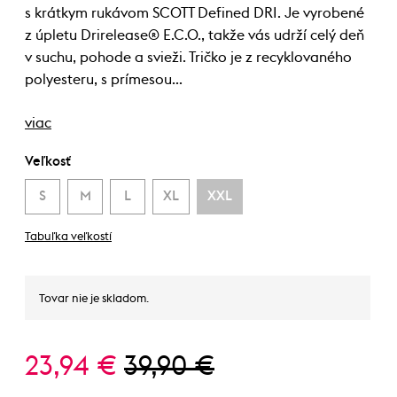
s krátkym rukávom SCOTT Defined DRI. Je vyrobené
z úpletu Drirelease® E.C.O., takže vás udrží celý deň
v suchu, pohode a svieži. Tričko je z recyklovaného
polyesteru, s prímesou…
viac
Veľkosť
S
M
L
XL
XXL
Tabuľka veľkostí
Tovar nie je skladom.
23,94 €
39,90 €