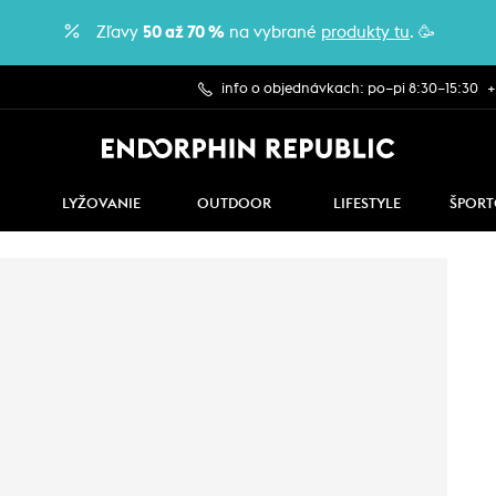
Zľavy
50 až 70 %
na vybrané
produkty tu
. 🥳
info o objednávkach: po–pi 8:30–15:30
+
LYŽOVANIE
OUTDOOR
LIFESTYLE
ŠPORT