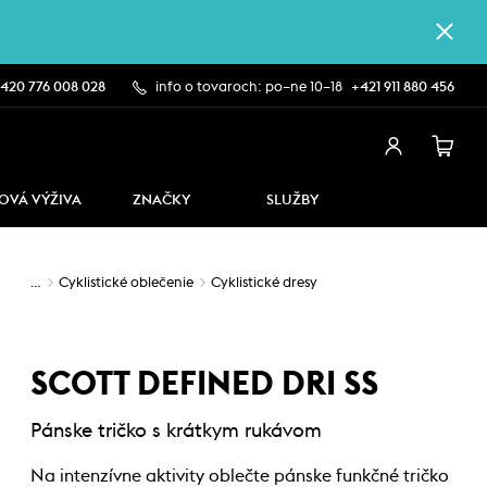
420 776 008 028
info o tovaroch: po–ne 10–18
+421 911 880 456
OVÁ VÝŽIVA
ZNAČKY
SLUŽBY
…
Cyklistické oblečenie
Cyklistické dresy
SCOTT DEFINED DRI SS
Pánske tričko s krátkym rukávom
Na intenzívne aktivity oblečte pánske funkčné tričko