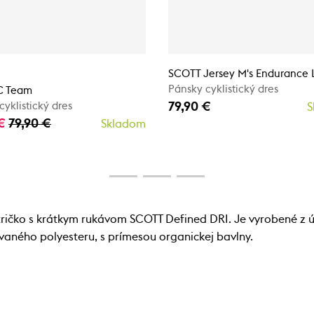
SCOTT Jersey M's Endurance 
Pánsky cyklistický dres
C Team
79,90 €
cyklistický dres
S
 €
79,90 €
Skladom
tričko s krátkym rukávom SCOTT Defined DRI. Je vyrobené z úp
lovaného polyesteru, s prímesou organickej bavlny.