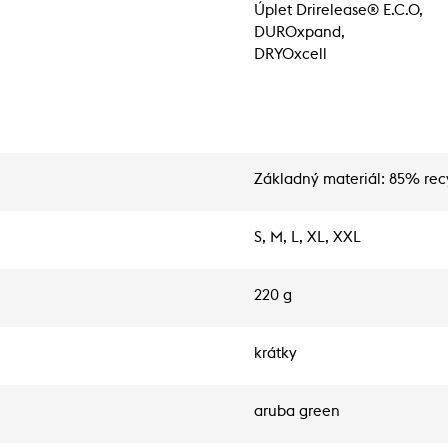
Úplet Drirelease® E.C.O,
DUROxpand,
DRYOxcell
Základný materiál: 85% rec
S, M, L, XL, XXL
220 g
krátky
aruba green