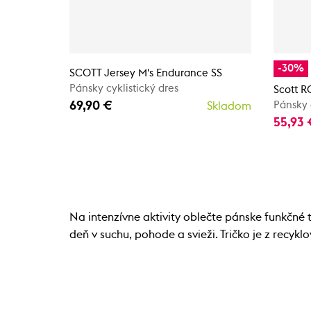
-30%
SCOTT Jersey M's Endurance SS
Pánsky cyklistický dres
Scott R
69,90 €
Pánsky 
Skladom
55,93
Na intenzívne aktivity oblečte pánske funkčné 
deň v suchu, pohode a svieži. Tričko je z recyk