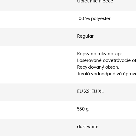
Úplet Pile Fleece
100 % polyester
Regular
Kapsy na ruky na zips,
Laserované odvetrávacie ot
Recyklovaný obsah,
Trvalá vodoodpudivá úprav
EU XS-EU XL
530 g
dust white