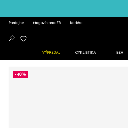
Predajne
Magazín readER
Kariéra
VÝPREDAJ
CYKLISTIKA
BEH
-40%