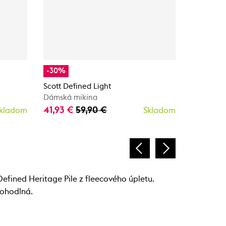
-30%
Odporúč
Scott Defined Light
Scott Def
Dámská mikina
Dámska m
41,93 €
59,90 €
64,95 €
kladom
Skladom
efined Heritage Pile z fleecového úpletu.
pohodlná.