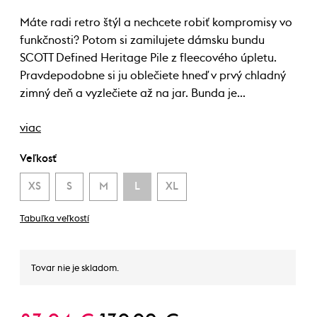
Máte radi retro štýl a nechcete robiť kompromisy vo
funkčnosti? Potom si zamilujete dámsku bundu
SCOTT Defined Heritage Pile z fleecového úpletu.
Pravdepodobne si ju oblečiete hneď v prvý chladný
zimný deň a vyzlečiete až na jar. Bunda je…
viac
Veľkosť
XS
S
M
L
XL
Tabuľka veľkostí
Tovar nie je skladom.