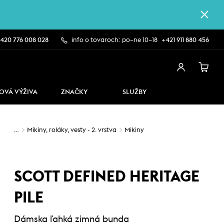
420 776 008 028
info o tovaroch: po–ne 10–18
+421 911 880 456
OVÁ VÝŽIVA
ZNAČKY
SLUŽBY
…
Mikiny, roláky, vesty - 2. vrstva
Mikiny
SCOTT DEFINED HERITAGE
PILE
Dámska ľahká zimná bunda