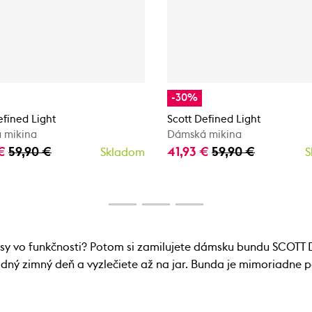
-30%
efined Light
Scott Defined Light
 mikina
Dámská mikina
 €
59,90 €
41,93 €
59,90 €
Skladom
S
isy vo funkčnosti? Potom si zamilujete dámsku bundu SCOTT D
adný zimný deň a vyzlečiete až na jar. Bunda je mimoriadne 