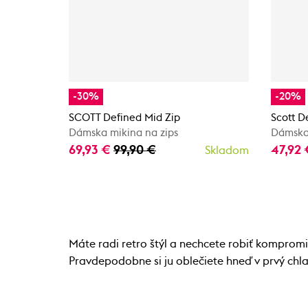
-30%
-20%
SCOTT Defined Mid Zip
Scott D
Dámska mikina na zips
Dámska
69,93 €
99,90 €
47,92
Skladom
Máte radi retro štýl a nechcete robiť komprom
Pravdepodobne si ju oblečiete hneď v prvý chl