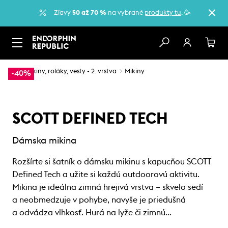
Zľavy
50 až 70 %
na vybrané
produkty tu
. 🥳
…
Mikiny, roláky, vesty - 2. vrstva
Mikiny
-40%
SCOTT DEFINED TECH
Dámska mikina
Rozšírte si šatník o dámsku mikinu s kapucňou SCOTT
Defined Tech a užite si každú outdoorovú aktivitu.
Mikina je ideálna zimná hrejivá vrstva – skvelo sedí
a neobmedzuje v pohybe, navyše je priedušná
a odvádza vlhkosť. Hurá na lyže či zimnú…