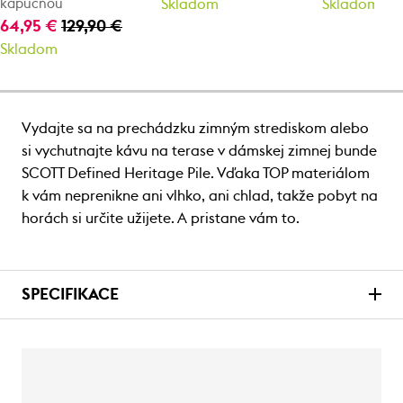
kapucňou
Skladom
Skladom
64,95 €
129,90 €
Skladom
Vydajte sa na prechádzku zimným strediskom alebo
si vychutnajte kávu na terase v dámskej zimnej bunde
SCOTT Defined Heritage Pile. Vďaka TOP materiálom
k vám neprenikne ani vlhko, ani chlad, takže pobyt na
horách si určite užijete. A pristane vám to.
SPECIFIKACE