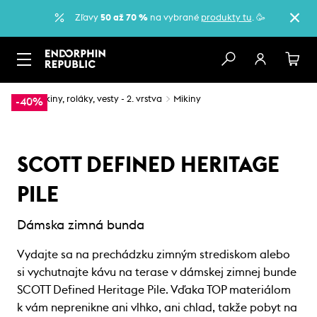
Zľavy
50 až 70 %
na vybrané
produkty tu
. 🥳
…
Mikiny, roláky, vesty - 2. vrstva
Mikiny
-40%
SCOTT DEFINED HERITAGE
PILE
Dámska zimná bunda
Vydajte sa na prechádzku zimným strediskom alebo
si vychutnajte kávu na terase v dámskej zimnej bunde
SCOTT Defined Heritage Pile. Vďaka TOP materiálom
k vám neprenikne ani vlhko, ani chlad, takže pobyt na