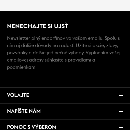
NENECHAJTE SI UJSŤ
Newsletter plný endorfínov vo vašom emailu. Spolu s
ním aj ďalšie dôvody na radosť. Užite si akcie, zľavy,
pozvánky a ďalšie jedinečné výhody. Vyplnením vašej
emailovej adresy súhlasíte s
pravidlami a
podmienkami
VOLAJTE
NAPÍŠTE NÁM
POMOC S VÝBEROM