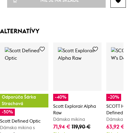
NIE JE NA SKLADE
ALTERNATÍVY
Odporúča Šárka
-40%
-20%
Strachová
Scott Explorair Alpha
SCOTT Hoody
-50%
Raw
Defined Ligh
Dámska mikina
Dámska mik
Scott Defined Optic
71,94 €
119,90 €
63,92 €
79
Dámska mikina s