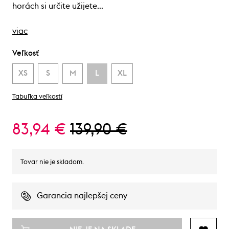
horách si určite užijete…
viac
Veľkosť
XS
S
M
L
XL
Tabuľka veľkostí
83,94 €
139,90 €
Tovar nie je skladom.
Garancia najlepšej ceny