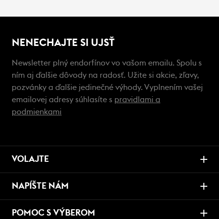
NENECHAJTE SI UJSŤ
Newsletter plný endorfínov vo vašom emailu. Spolu s
ním aj ďalšie dôvody na radosť. Užite si akcie, zľavy,
pozvánky a ďalšie jedinečné výhody. Vyplnením vašej
emailovej adresy súhlasíte s
pravidlami a
podmienkami
VOLAJTE
NAPÍŠTE NÁM
POMOC S VÝBEROM