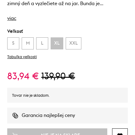
zimný deň a vyzlečiete až na jar. Bunda je…
viac
Veľkosť
S
M
L
XL
XXL
Tabuľka veľkostí
83,94 €
139,90 €
Tovar nie je skladom.
Garancia najlepšej ceny