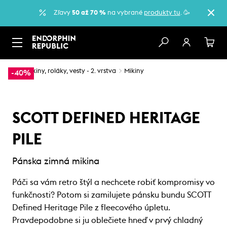
Zľavy
50 až 70 %
na vybrané
produkty tu
. 🥳
…
Mikiny, roláky, vesty - 2. vrstva
Mikiny
-40%
SCOTT DEFINED HERITAGE
PILE
Pánska zimná mikina
Páči sa vám retro štýl a nechcete robiť kompromisy vo
funkčnosti? Potom si zamilujete pánsku bundu SCOTT
Defined Heritage Pile z fleecového úpletu.
Pravdepodobne si ju oblečiete hneď v prvý chladný