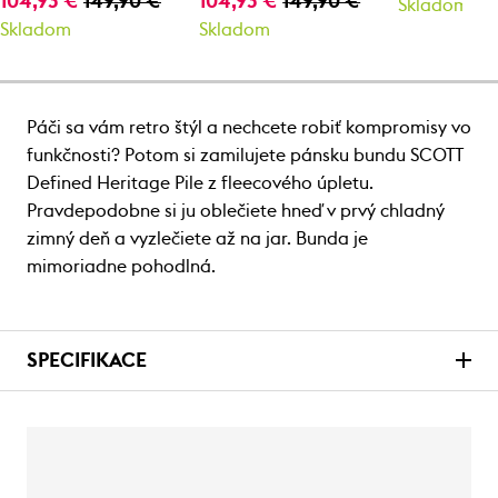
104,93 €
149,90 €
104,93 €
149,90 €
Skladom
Skladom
Skladom
Páči sa vám retro štýl a nechcete robiť kompromisy vo
funkčnosti? Potom si zamilujete pánsku bundu SCOTT
Defined Heritage Pile z fleecového úpletu.
Pravdepodobne si ju oblečiete hneď v prvý chladný
zimný deň a vyzlečiete až na jar. Bunda je
mimoriadne pohodlná.
SPECIFIKACE