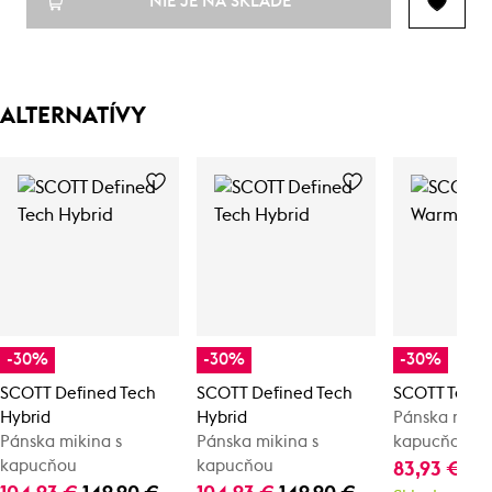
NIE JE NA SKLADE
ALTERNATÍVY
-30%
-30%
-30%
SCOTT Defined Tech
SCOTT Defined Tech
SCOTT Tech
Hybrid
Hybrid
Pánska mikin
Pánska mikina s
Pánska mikina s
kapucňou
kapucňou
kapucňou
83,93 €
11