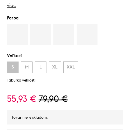
viac
Farba
Veľkosť
S
M
L
XL
XXL
Tabuľka veľkostí
55,93 €
79,90 €
Tovar nie je skladom.