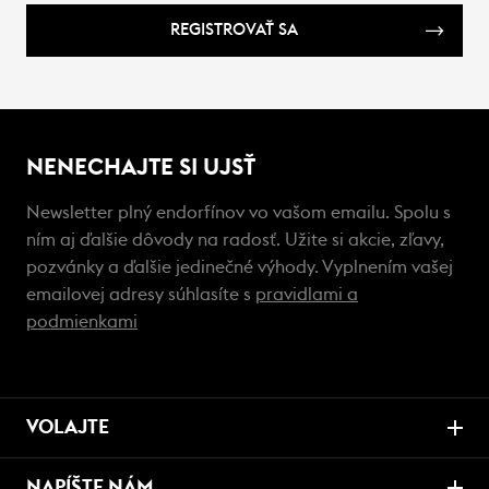
REGISTROVAŤ SA
NENECHAJTE SI UJSŤ
Newsletter plný endorfínov vo vašom emailu. Spolu s
ním aj ďalšie dôvody na radosť. Užite si akcie, zľavy,
pozvánky a ďalšie jedinečné výhody. Vyplnením vašej
emailovej adresy súhlasíte s
pravidlami a
podmienkami
VOLAJTE
NAPÍŠTE NÁM