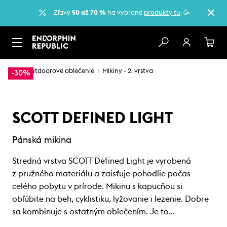
Zľavy
50 až 70 %
na vybrané
produkty tu
. 🥳
…
Outdoorové oblečenie
Mikiny - 2. vrstva
-30%
SCOTT DEFINED LIGHT
Pánská mikina
Stredná vrstva SCOTT Defined Light je vyrobená
z pružného materiálu a zaisťuje pohodlie počas
celého pobytu v prírode. Mikinu s kapucňou si
obľúbite na beh, cyklistiku, lyžovanie i lezenie. Dobre
sa kombinuje s ostatným oblečením. Je to…