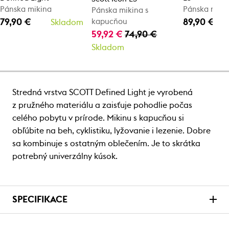
Pánska mikina
Pánska miki
Pánska mikina s
79,90 €
89,90 €
kapucňou
Skladom
59,92 €
74,90 €
Skladom
Stredná vrstva SCOTT Defined Light je vyrobená
z pružného materiálu a zaisťuje pohodlie počas
celého pobytu v prírode. Mikinu s kapucňou si
obľúbite na beh, cyklistiku, lyžovanie i lezenie. Dobre
sa kombinuje s ostatným oblečením. Je to skrátka
potrebný univerzálny kúsok.
SPECIFIKACE