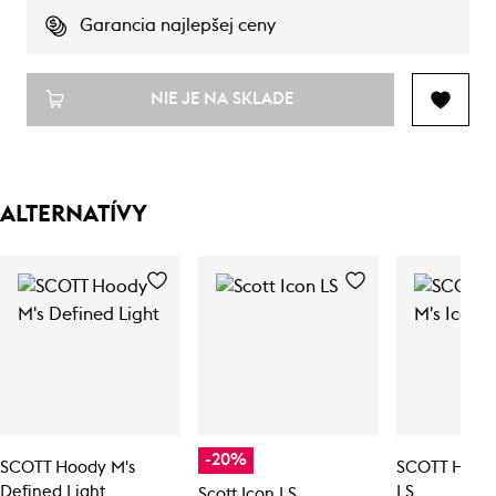
Garancia najlepšej ceny
NIE JE NA SKLADE
ALTERNATÍVY
-20%
SCOTT Hoody M's
SCOTT Hoody
Defined Light
LS
Scott Icon LS