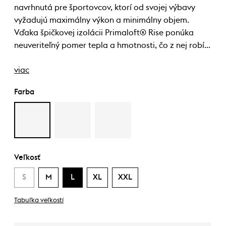
navrhnutá pre športovcov, ktorí od svojej výbavy
vyžadujú maximálny výkon a minimálny objem.
Vďaka špičkovej izolácii Primaloft® Rise ponúka
neuveriteľný pomer tepla a hmotnosti, čo z nej robí…
viac
Farba
Veľkosť
S
M
L
XL
XXL
Tabuľka veľkostí