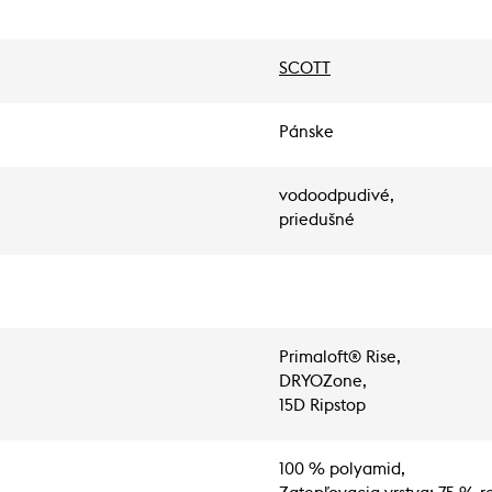
SCOTT
Pánske
vodoodpudivé,
priedušné
Primaloft® Rise,
DRYOZone,
15D Ripstop
100 % polyamid,