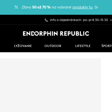
Zľavy
50 až 70 %
na vybrané
produkty tu
. 🥳
info o objednávkach: po–pi 8:30–15:30
+
LYŽOVANIE
OUTDOOR
LIFESTYLE
ŠPORT