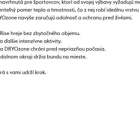
 navrhnutá pre športovcov, ktorí od svojej výbavy vyžadujú
iteľný pomer tepla a hmotnosti, čo z nej robí ideálnu vrstvu n
YOzone navyše zaručujú odolnosť a ochranu pred živlami.
 Rise hreje bez zbytočného objemu.
 ďalšie intenzívne aktivity.
va DRYOzone chráni pred nepriazňou počasia.
dolnom okraji držia bundu na mieste.
á s vami udrží krok.