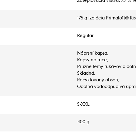
Zatepľovacia vrstva: 75 % r
175 g izolácia Primaloft® Ris
Regular
Náprsní kapsa,
Kapsy na ruce,
Pružné lemy rukávov a doln
Skladná,
Recyklovaný obsah,
Odolná vodoodpudivá úpra
S-XXL
400 g