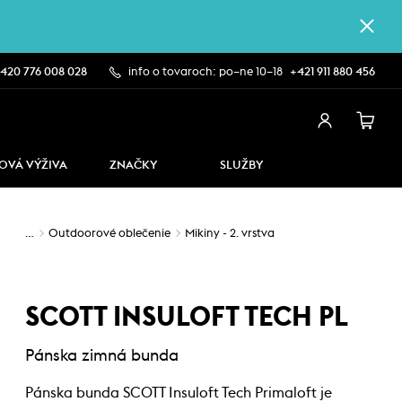
420 776 008 028
info o tovaroch: po–ne 10–18
+421 911 880 456
OVÁ VÝŽIVA
ZNAČKY
SLUŽBY
…
Outdoorové oblečenie
Mikiny - 2. vrstva
SCOTT INSULOFT TECH PL
Pánska zimná bunda
Pánska bunda SCOTT Insuloft Tech Primaloft je