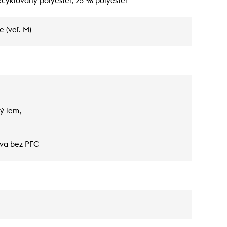
ecyklovaný polyester, 25 % polyester
e (veľ. M)
ý lem,
va bez PFC