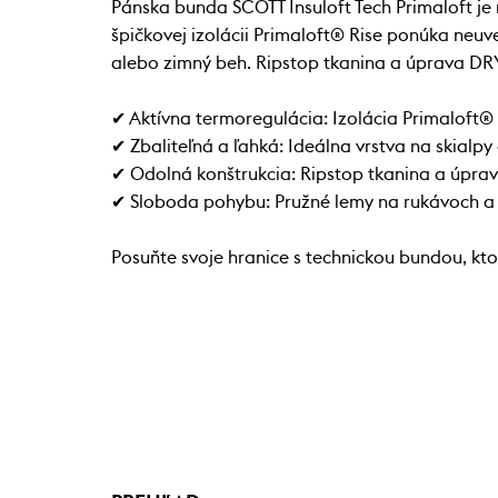
Pánska bunda SCOTT Insuloft Tech Primaloft je
špičkovej izolácii Primaloft® Rise ponúka neuver
alebo zimný beh. Ripstop tkanina a úprava DR
✔ Aktívna termoregulácia: Izolácia Primaloft®
✔ Zbaliteľná a ľahká: Ideálna vrstva na skialpy a
✔ Odolná konštrukcia: Ripstop tkanina a úpra
✔ Sloboda pohybu: Pružné lemy na rukávoch a 
Posuňte svoje hranice s technickou bundou, ktor