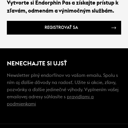
Vytvorte si Endorphin Pas a získajte prístup k
zľavám, odmenám a výnimočným službám.
REGISTROVAŤ SA
NENECHAJTE SI UJSŤ
Newsletter plný endorfínov vo vašom emailu. Spolu s
ním aj ďalšie dôvody na radosť. Užite si akcie, zľavy,
pozvánky a ďalšie jedinečné výhody. Vyplnením vašej
emailovej adresy súhlasíte s
pravidlami a
podmienkami