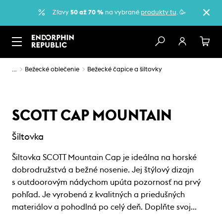
Zľavy
50 až 70 %
na vybrané
produkty tu
. 🥳
…
Bežecké oblečenie
Bežecké čapice a šiltovky
SCOTT CAP MOUNTAIN
Šiltovka
Šiltovka SCOTT Mountain Cap je ideálna na horské
dobrodružstvá a bežné nosenie. Jej štýlový dizajn
s outdoorovým nádychom upúta pozornosť na prvý
pohľad. Je vyrobená z kvalitných a priedušných
materiálov a pohodlná po celý deň. Doplňte svoj…