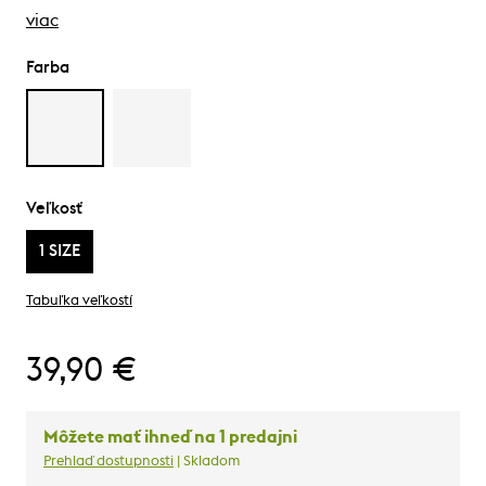
viac
Farba
Veľkosť
1 SIZE
Tabuľka veľkostí
39,90 €
Môžete mať ihneď na 1 predajni
Prehlaď dostupnosti
| Skladom