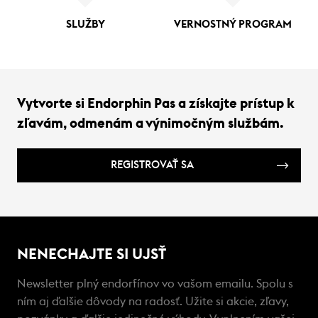
SLUŽBY
VERNOSTNÝ PROGRAM
Vytvorte si Endorphin Pas a získajte prístup k
zľavám, odmenám a výnimočným službám.
REGISTROVAŤ SA
NENECHAJTE SI UJSŤ
Newsletter plný endorfínov vo vašom emailu. Spolu s
ním aj ďalšie dôvody na radosť. Užite si akcie, zľavy,