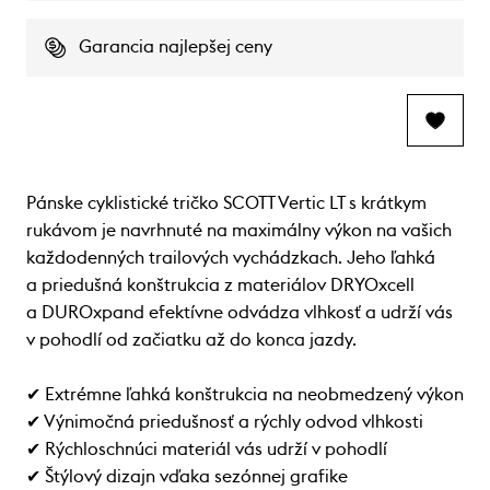
Garancia najlepšej ceny
Pánske cyklistické tričko SCOTT Vertic LT s krátkym
rukávom je navrhnuté na maximálny výkon na vašich
každodenných trailových vychádzkach. Jeho ľahká
a priedušná konštrukcia z materiálov DRYOxcell
a DUROxpand efektívne odvádza vlhkosť a udrží vás
v pohodlí od začiatku až do konca jazdy.
✔ Extrémne ľahká konštrukcia na neobmedzený výkon
✔ Výnimočná priedušnosť a rýchly odvod vlhkosti
✔ Rýchloschnúci materiál vás udrží v pohodlí
✔ Štýlový dizajn vďaka sezónnej grafike