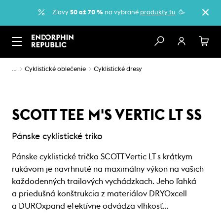
Zľavy
50 až 70 %
na vybrané
produkty tu
. 🥳
…
Cyklistické oblečenie
Cyklistické dresy
SCOTT TEE M'S VERTIC LT SS
Pánske cyklistické triko
Pánske cyklistické tričko SCOTT Vertic LT s krátkym
rukávom je navrhnuté na maximálny výkon na vašich
každodenných trailových vychádzkach. Jeho ľahká
a priedušná konštrukcia z materiálov DRYOxcell
a DUROxpand efektívne odvádza vlhkosť…