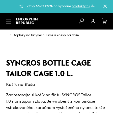
Zľavy
50 až 70 %
na vybrané
produkty tu
. 🥳
…
Doplnky na bicykel
Fľaše a košíky na fľaše
SYNCROS BOTTLE CAGE
TAILOR CAGE 1.0 L.
Košík na fľašu
Zaobstarajte si košík na fľašu SYNCROS Tailor
1.0 s prístupom zľava. Je vyrobený z kombinácie
vstrekovaného, karbónom vystuženého nylonu, takže