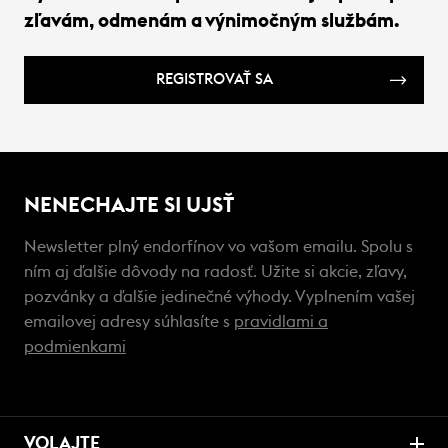
zľavám, odmenám a výnimočným službám.
REGISTROVAŤ SA
NENECHAJTE SI UJSŤ
Newsletter plný endorfínov vo vašom emailu. Spolu s
ním aj ďalšie dôvody na radosť. Užite si akcie, zľavy,
pozvánky a ďalšie jedinečné výhody. Vyplnením vašej
emailovej adresy súhlasíte s
pravidlami a
podmienkami
VOLAJTE