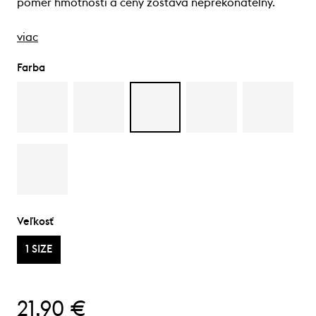
pomer hmotnosti a ceny zostáva neprekonateľný.
viac
Farba
Veľkosť
1 SIZE
21,90 €