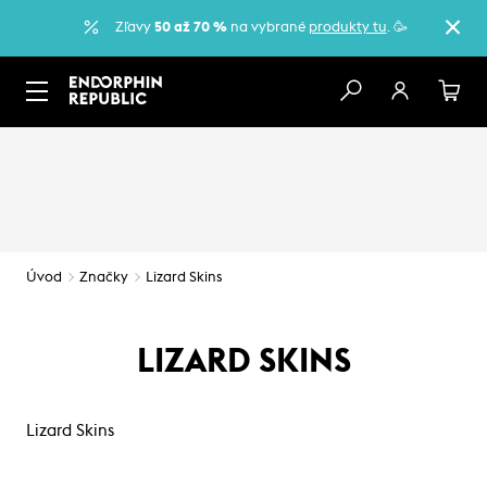
Zľavy
50 až 70 %
na vybrané
produkty tu
. 🥳
Úvod
Značky
Lizard Skins
LIZARD SKINS
Lizard Skins