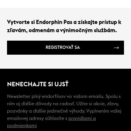
Vytvorte si Endorphin Pas a získajte prístup k
zľavám, odmenám a výnimočným službám.
REGISTROVAŤ SA
NENECHAJTE SI UJSŤ
Newsletter plný endorfínov vo vašom emailu. Spolu s
ním aj ďalšie dôvody na radosť. Užite si akcie, zľavy,
pozvánky a ďalšie jedinečné výhody. Vyplnením vašej
emailovej adresy súhlasíte s
pravidlami a
podmienkami