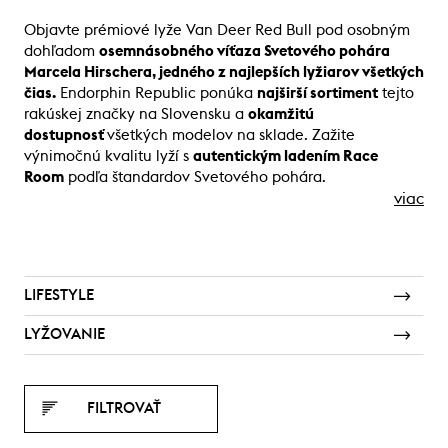
Objavte prémiové lyže Van Deer Red Bull pod osobným
dohľadom
osemnásobného víťaza Svetového pohára
Marcela Hirschera, jedného z najlepších lyžiarov všetkých
čias.
Endorphin Republic ponúka
najširší sortiment
tejto
rakúskej značky na Slovensku a
okamžitú
dostupnosť
všetkých modelov na sklade. Zažite
výnimočnú kvalitu lyží s
autentickým ladením Race
Room
podľa štandardov Svetového pohára.
viac
LIFESTYLE
LYŽOVANIE
FILTROVAŤ