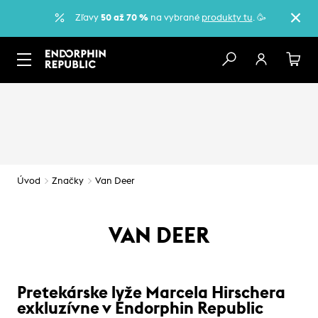
Zľavy
50 až 70 %
na vybrané
produkty tu
. 🥳
Úvod
Značky
Van Deer
VAN DEER
Pretekárske lyže Marcela Hirschera
exkluzívne v Endorphin Republic