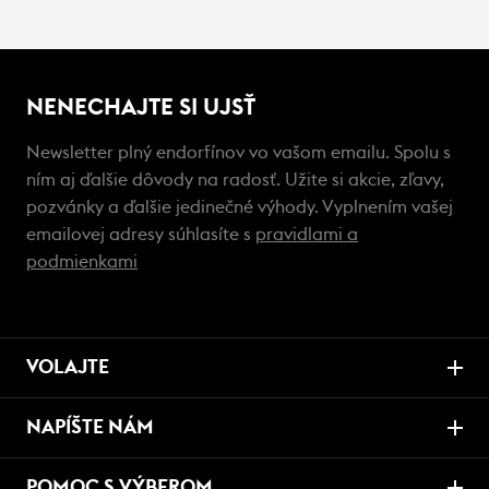
NENECHAJTE SI UJSŤ
Newsletter plný endorfínov vo vašom emailu. Spolu s
ním aj ďalšie dôvody na radosť. Užite si akcie, zľavy,
pozvánky a ďalšie jedinečné výhody. Vyplnením vašej
emailovej adresy súhlasíte s
pravidlami a
podmienkami
VOLAJTE
NAPÍŠTE NÁM
POMOC S VÝBEROM