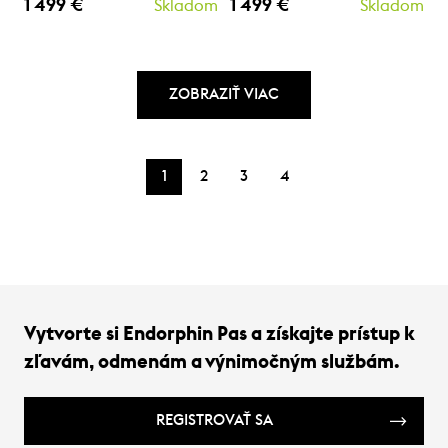
1 499 €
1 499 €
Skladom
Skladom
ZOBRAZIŤ VIAC
1
2
3
4
Vytvorte si Endorphin Pas a získajte prístup k
zľavám, odmenám a výnimočným službám.
REGISTROVAŤ SA