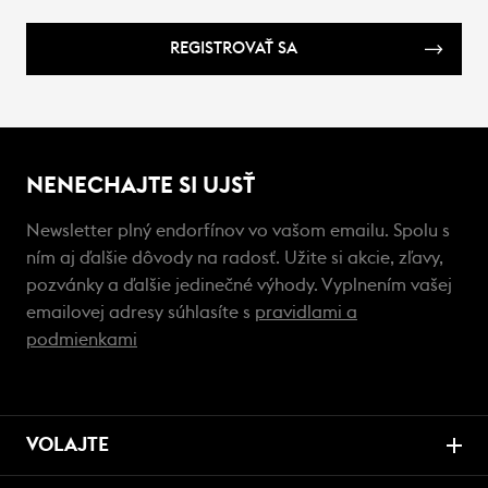
REGISTROVAŤ SA
NENECHAJTE SI UJSŤ
Newsletter plný endorfínov vo vašom emailu. Spolu s
ním aj ďalšie dôvody na radosť. Užite si akcie, zľavy,
pozvánky a ďalšie jedinečné výhody. Vyplnením vašej
emailovej adresy súhlasíte s
pravidlami a
podmienkami
VOLAJTE