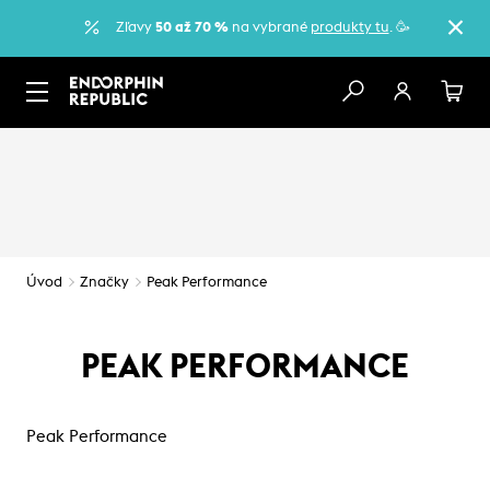
Zľavy
50 až 70 %
na vybrané
produkty tu
. 🥳
Úvod
Značky
Peak Performance
PEAK PERFORMANCE
Peak Performance