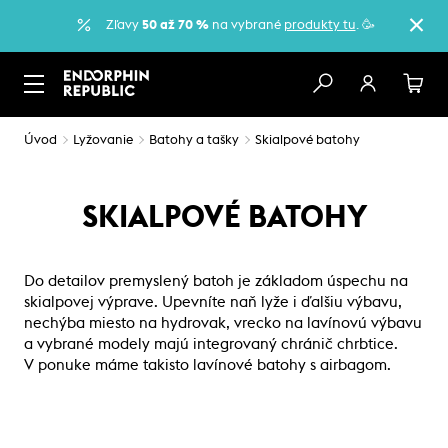
Zľavy
50 až 70 %
na vybrané
produkty tu
. 🥳
Úvod
Lyžovanie
Batohy a tašky
Skialpové batohy
SKIALPOVÉ BATOHY
Do detailov premyslený batoh je základom úspechu na
skialpovej výprave. Upevníte naň lyže i ďalšiu výbavu,
nechýba miesto na hydrovak, vrecko na lavínovú výbavu
a vybrané modely majú integrovaný chránič chrbtice.
V ponuke máme takisto lavínové batohy s airbagom.