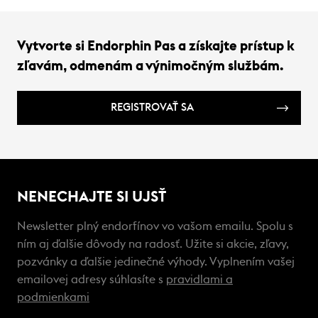
Vytvorte si Endorphin Pas a získajte prístup k
zľavám, odmenám a výnimočným službám.
REGISTROVAŤ SA
NENECHAJTE SI UJSŤ
Newsletter plný endorfínov vo vašom emailu. Spolu s
ním aj ďalšie dôvody na radosť. Užite si akcie, zľavy,
pozvánky a ďalšie jedinečné výhody. Vyplnením vašej
emailovej adresy súhlasíte s
pravidlami a
podmienkami