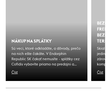
BEZP
FREE
BEZ
NÁKUP NA SPLÁTKY
TER
Sú veci, ktoré odkladáte, a dôvody, prečo
Skial
na nich ešte čakáte. V Endorphin
jedin
Republic SK čakať nemusíte - splátky cez
zárove
Cofidis vybavíte priamo na predajni a
kompl
odídete s tým, čo ste si vybrali. Zážitky, na
pohyb
Číst
Číst
ktoré čakáte sú bližšie, ako si myslíte.
bezpe
nebez
horsk
správ
rozpo
predc