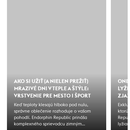
AKO SI UŽIŤ (A NIELEN PREŽIŤ)
ONE
MRAZIVÉ DNI V TEPLE A ŠTÝLE:
LYŽI
VRSTVENIE PRE MESTO I ŠPORT
ZJAZ
Keď teploty klesajú hlboko pod nulu,
Exklu
správne oblečenie rozhoduje o vašom
ktorú
pohodlí. Endorphin Republic prináša
Repub
komplexného sprievodcu zimným
lyžiar