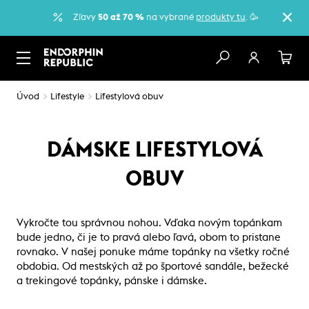
Zľavy
50 až 70 %
na vybrané
produkty tu
. 🥳
Úvod
Lifestyle
Lifestylová obuv
DÁMSKE LIFESTYLOVÁ
OBUV
Vykročte tou správnou nohou. Vďaka novým topánkam
bude jedno, či je to pravá alebo ľavá, obom to pristane
rovnako. V našej ponuke máme topánky na všetky ročné
obdobia. Od mestských až po športové sandále, bežecké
a trekingové topánky, pánske i dámske.