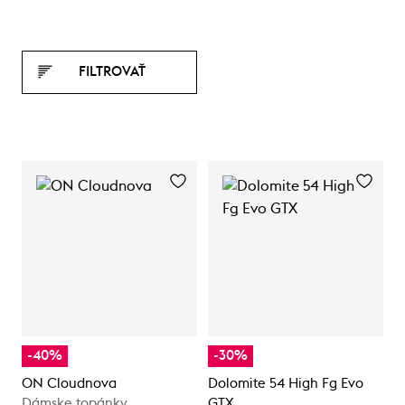
FILTROVAŤ
-40%
-30%
ON Cloudnova
Dolomite 54 High Fg Evo
Dámske topánky
GTX