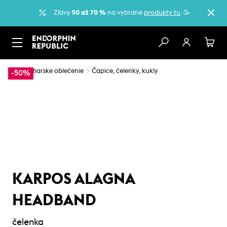
Zľavy
50 až 70 %
na vybrané
produkty tu
. 🥳
…
Lyžiarske oblečenie
Čapice, čelenky, kukly
-50%
KARPOS ALAGNA
HEADBAND
čelenka