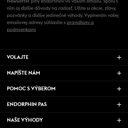
Newsletter plný endorfínov vo vašom emailu. Spolu s
ním aj ďalšie dôvody na radosť. Užite si akcie, zľavy,
pozvánky a ďalšie jedinečné výhody. Vyplnením vašej
emailovej adresy súhlasíte s
pravidlami a
podmienkami
VOLAJTE
NAPÍŠTE NÁM
POMOC S VÝBEROM
ENDORPHIN PAS
NAŠE VÝHODY