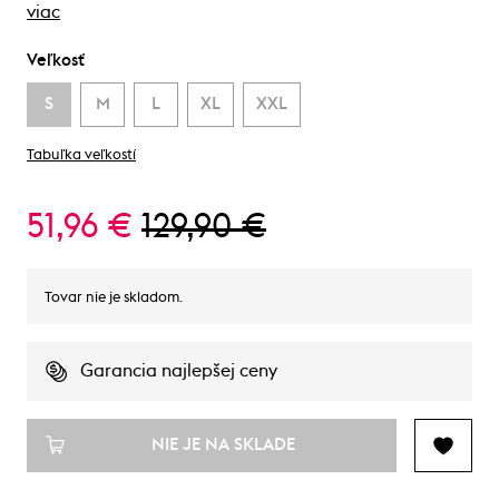
viac
Veľkosť
S
M
L
XL
XXL
Tabuľka veľkostí
51,96 €
129,90 €
Tovar nie je skladom.
Garancia najlepšej ceny
NIE JE NA SKLADE