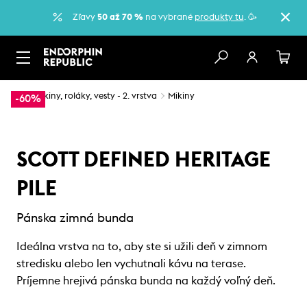
Zľavy
50 až 70 %
na vybrané
produkty tu
. 🥳
…
Mikiny, roláky, vesty - 2. vrstva
Mikiny
-60%
SCOTT DEFINED HERITAGE
PILE
Pánska zimná bunda
Ideálna vrstva na to, aby ste si užili deň v zimnom
stredisku alebo len vychutnali kávu na terase.
Príjemne hrejivá pánska bunda na každý voľný deň.