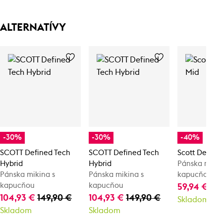
ALTERNATÍVY
-30%
-30%
-40%
SCOTT Defined Tech
SCOTT Defined Tech
Scott Define
Hybrid
Hybrid
Pánska mikin
Pánska mikina s
Pánska mikina s
kapucňou
kapucňou
kapucňou
59,94 €
99
104,93 €
149,90 €
104,93 €
149,90 €
Skladom
Skladom
Skladom