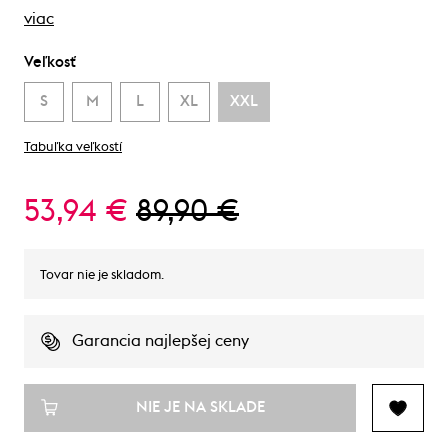
viac
Veľkosť
S
M
L
XL
XXL
Tabuľka veľkostí
53,94 €
89,90 €
Tovar nie je skladom.
Garancia najlepšej ceny
NIE JE NA SKLADE