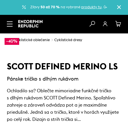
Zľavy
50 až 70 %
na vybrané
produkty tu
. 🥳
…
Cyklistické oblečenie
Cyklistické dresy
-40%
SCOTT DEFINED MERINO LS
Pánske tričko s dlhým rukávom
Ochladilo sa? Oblečte mimoriadne funkčné tričko
s dlhým rukávom SCOTT Defined Merino. Spoľahlivo
zahreje a zároveň odvádza pot a je maximálne
priedušné. Jedná sa o tričko, ktoré v horách využijete
po celý rok. Dizajn a strih trička si…