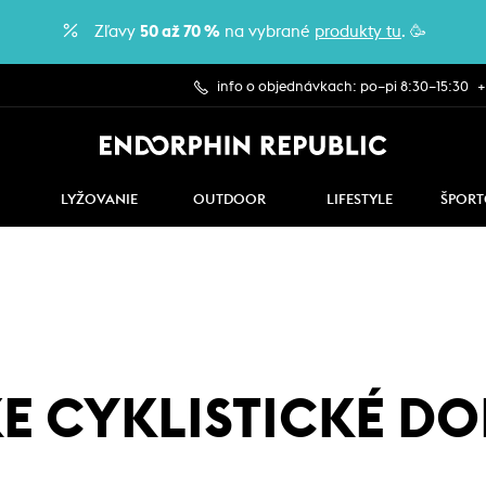
Zľavy
50 až 70 %
na vybrané
produkty tu
. 🥳
info o objednávkach: po–pi 8:30–15:30
+
LYŽOVANIE
OUTDOOR
LIFESTYLE
ŠPORT
E CYKLISTICKÉ D