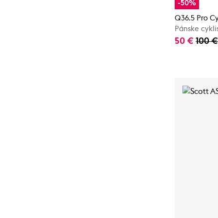
-50%
Q36.5 Pro C
Pánske cykli
50 €
100 €