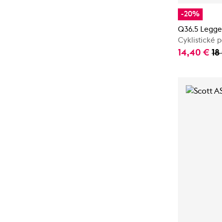
-20%
Q36.5 Legge
Cyklistické 
14,40 €
18