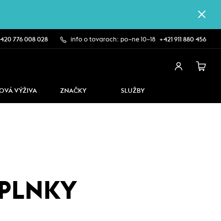
420 776 008 028
info o tovaroch: po–ne 10–18
+421 911 880 456
OVÁ VÝŽIVA
ZNAČKY
SLUŽBY
OPLNKY