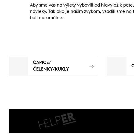
Aby sme vás na výlety vybavili od hlavy až k päte
návleky. Tak ako je naším zvykom, vsadili sme na t
boli maximálne.
ČAPICE/
C
ČELENKY/KUKLY