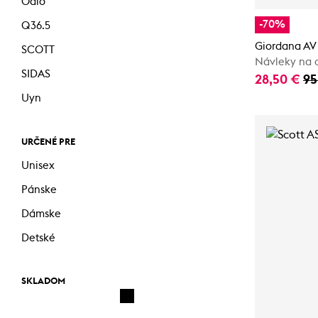
Odlo
-70%
Q36.5
Giordana AV
SCOTT
Návleky na c
SIDAS
28,50 €
95
Uyn
URČENÉ PRE
Unisex
Pánske
Dámske
Detské
SKLADOM