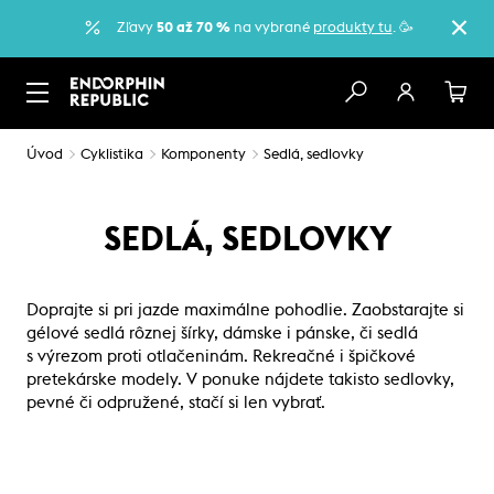
Zľavy
50 až 70 %
na vybrané
produkty tu
. 🥳
Úvod
Cyklistika
Komponenty
Sedlá, sedlovky
SEDLÁ, SEDLOVKY
Doprajte si pri jazde maximálne pohodlie. Zaobstarajte si
gélové sedlá rôznej šírky, dámske i pánske, či sedlá
s výrezom proti otlačeninám. Rekreačné i špičkové
pretekárske modely. V ponuke nájdete takisto sedlovky,
pevné či odpružené, stačí si len vybrať.