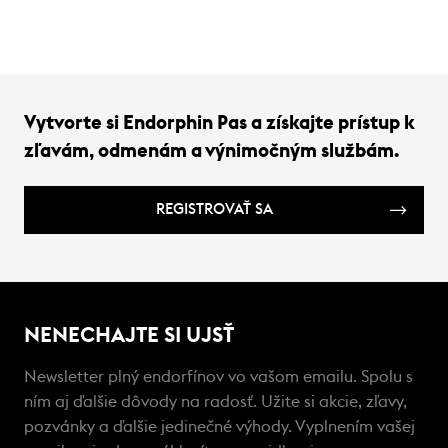
Vytvorte si Endorphin Pas a získajte prístup k
zľavám, odmenám a výnimočným službám.
REGISTROVAŤ SA
NENECHAJTE SI UJSŤ
Newsletter plný endorfínov vo vašom emailu. Spolu s
ním aj ďalšie dôvody na radosť. Užite si akcie, zľavy,
pozvánky a ďalšie jedinečné výhody. Vyplnením vašej