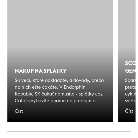
SCOT
NÁKUP NA SPLÁTKY
GENE
Sú veci, ktoré odkladáte, a dôvody, prečo
Spark
na nich ešte čakáte. V Endorphin
pretek
Republic SK čakať nemusíte - splátky cez
cyklis
Cofidis vybavíte priamo na predajni a
sveta
odídete s tým, čo ste si vybrali. Zážitky, na
olymp
Číst
Číst
ktoré čakáte sú bližšie, ako si myslíte.
meno 
dedičs
záväz
niesť 