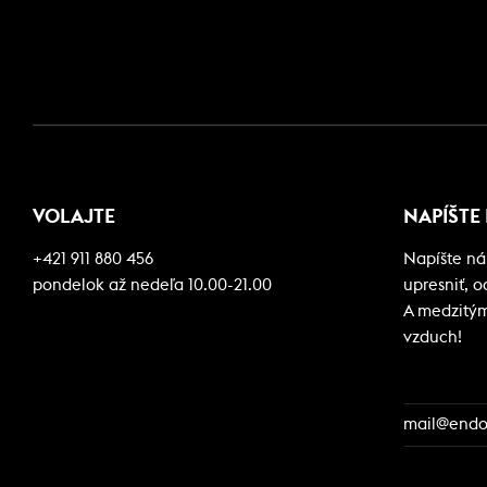
VOLAJTE
NAPÍŠTE
+421 911 880 456
Napíšte ná
pondelok až nedeľa 10.00-21.00
upresniť, 
A medzitým 
vzduch!
mail@endor