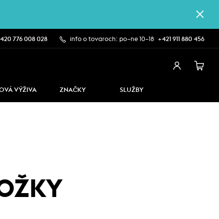
420 776 008 028
info o tovaroch: po–ne 10–18
+421 911 880 456
OVÁ VÝŽIVA
ZNAČKY
SLUŽBY
NOŽKY