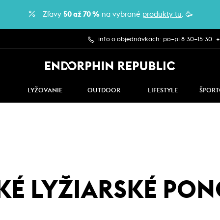
Zľavy
50 až 70 %
na vybrané
produkty tu
. 🥳
info o objednávkach: po–pi 8:30–15:30
+
LYŽOVANIE
OUTDOOR
LIFESTYLE
ŠPORT
KÉ LYŽIARSKÉ PO