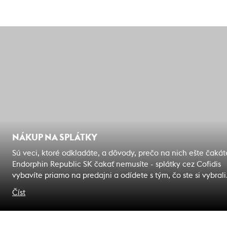
NÁKUP NA SPLÁTKY
Sú veci, ktoré odkladáte, a dôvody, prečo na nich ešte čakát
Endorphin Republic SK čakať nemusíte - splátky cez Cofidis
vybavíte priamo na predajni a odídete s tým, čo ste si vybrali
Zážitky, na ktoré čakáte sú bližšie, ako si myslíte.
Číst