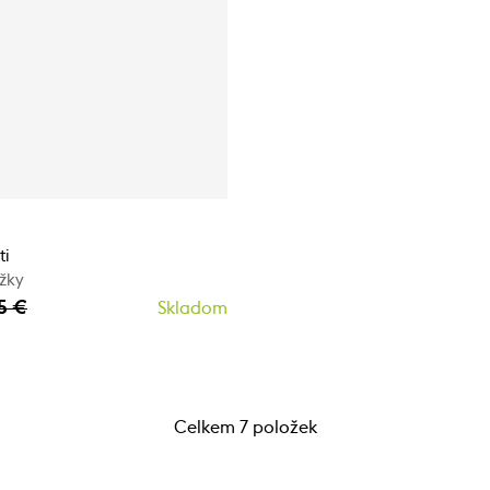
ti
žky
95 €
Skladom
Celkem 7 položek