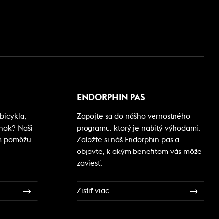
ENDORPHIN PAS
bicykla,
Zapojte sa do nášho vernostného
ánok? Naši
programu, ktorý je nabitý výhodami.
m pomôžu
Založte si náš Endorphin pas a
objavte, k akým benefitom vás môže
zaviesť.
Zistiť viac