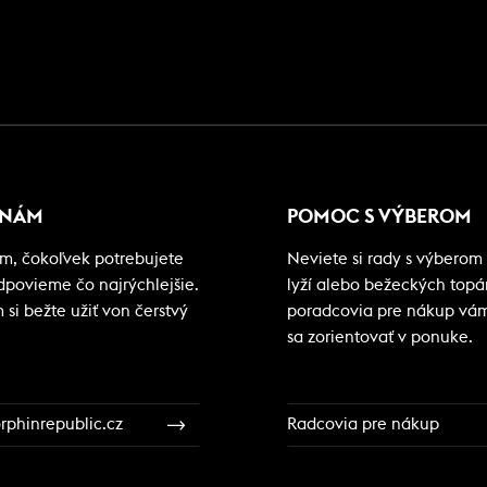
 NÁM
POMOC S VÝBEROM
m, čokoľvek potrebujete
Neviete si rady s výberom 
odpovieme čo najrýchlejšie.
lyží alebo bežeckých top
si bežte užiť von čerstvý
poradcovia pre nákup vá
sa zorientovať v ponuke.
phinrepublic.cz
Radcovia pre nákup