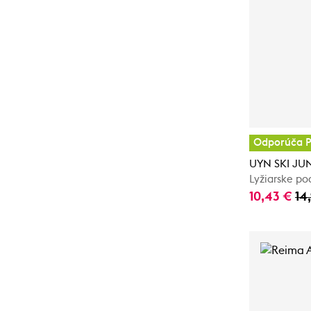
Odporúča P
UYN SKI JU
Lyžiarske po
10,43 €
14