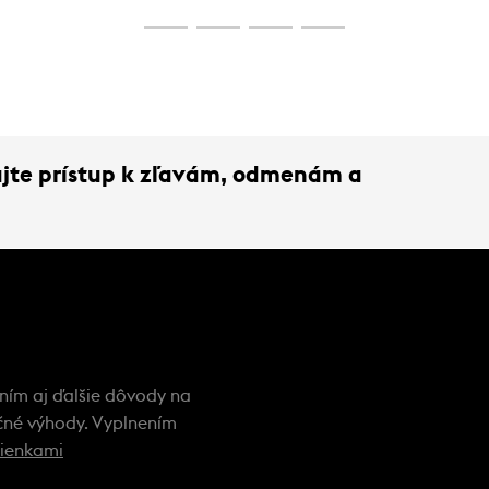
kajte prístup k zľavám, odmenám a
 ním aj ďalšie dôvody na
nečné výhody. Vyplnením
ienkami