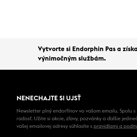
Vytvorte si Endorphin Pas a zís
výnimočným službám.
NENECHAJTE SI UJSŤ
Newsletter plný endorfínov vo vašom emailu. Spolu s
radosť. Užite si akcie, zľavy, pozvánky a ďalšie jedi
vašej emailovej adresy súhlasíte s
pravidlami a podm