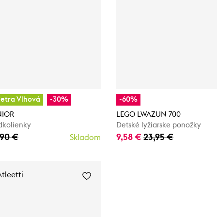
etra Vlhová
-30%
-60%
NIOR
LEGO LWAZUN 700
dkolienky
Detské lyžiarske ponožky
,90 €
9,58 €
23,95 €
Skladom