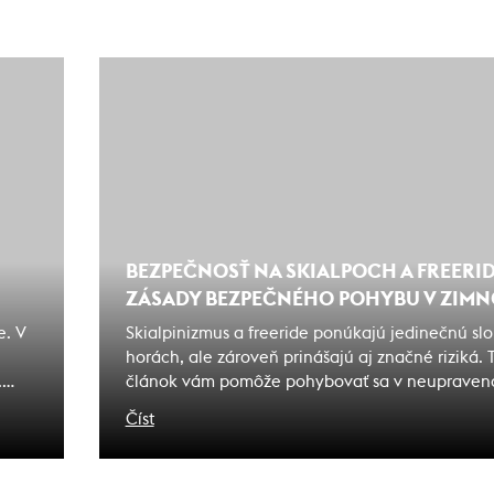
BEZPEČNOSŤ NA SKIALPOCH A FREERIDE
ZÁSADY BEZPEČNÉHO POHYBU V ZIMN
e. V
Skialpinizmus a freeride ponúkajú jedinečnú s
horách, ale zároveň prinášajú aj značné riziká.
.
článok vám pomôže pohybovať sa v neupraven
bezpečne a zodpovedne, minimalizovať nebezp
Číst
maximálne si užiť horské dobrodružstvá. Dozvie
používať lavínovú výbavu, ako rozpoznať nebez
ako predchádzať lavínovým nehodám.