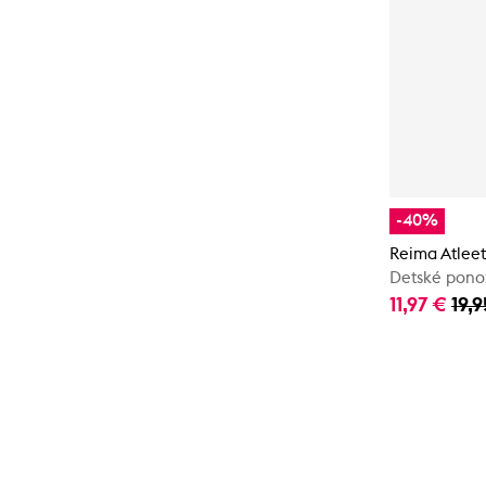
-40%
Reima Atleet
Detské pono
11,97 €
19,