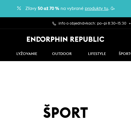
Zľavy
50 až 70 %
na vybrané
produkty tu
. 🥳
info o objednávkach: po–pi 8:30–15:30
+
LYŽOVANIE
OUTDOOR
LIFESTYLE
ŠPORT
ŠPORT