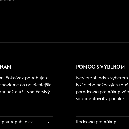
 NÁM
POMOC S VÝBEROM
m, čokoľvek potrebujete
Neviete si rady s výberom 
odpovieme čo najrýchlejšie.
lyží alebo bežeckých top
si bežte užiť von čerstvý
poradcovia pre nákup vá
sa zorientovať v ponuke.
phinrepublic.cz
Radcovia pre nákup