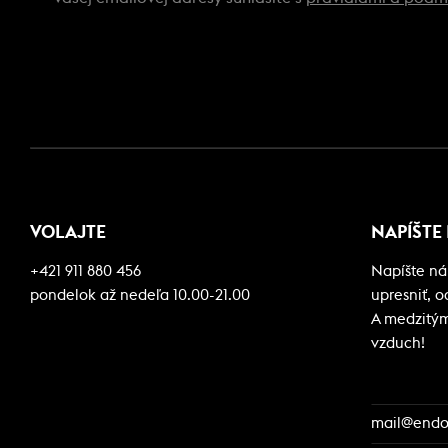
VOLAJTE
NAPÍŠTE
+421 911 880 456
Napíšte ná
pondelok až nedeľa 10.00-21.00
upresniť, 
A medzitým 
vzduch!
mail@endor