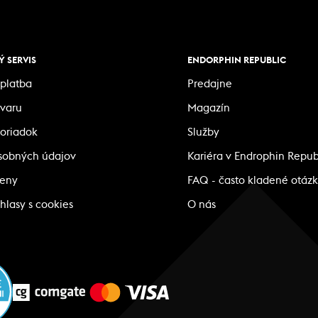
 SERVIS
ENDORPHIN REPUBLIC
platba
Predajne
ovaru
Magazín
oriadok
Služby
sobných údajov
Kariéra v Endrophin Repub
ceny
FAQ - často kladené otáz
hlasy s cookies
O nás