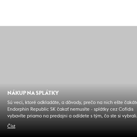
NÁKUP NA SPLÁTKY
Sú veci, ktoré odkladáte, a dôvody, prečo na nich ešte čakát
Endorphin Republic SK čakať nemusíte - splátky cez Cofidis
vybavíte priamo na predajni a odídete s tým, čo ste si vybrali
Zážitky, na ktoré čakáte sú bližšie, ako si myslíte.
Číst