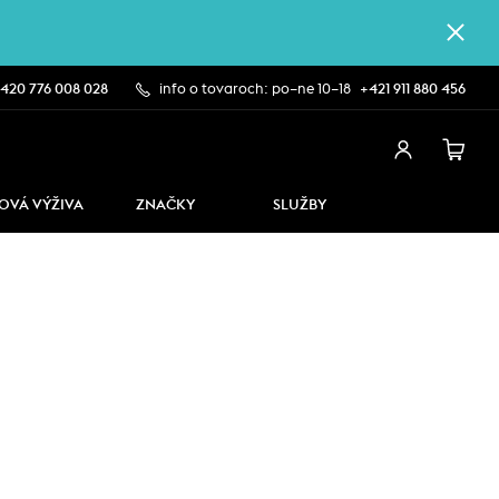
420 776 008 028
info o tovaroch: po–ne 10–18
+421 911 880 456
OVÁ VÝŽIVA
ZNAČKY
SLUŽBY