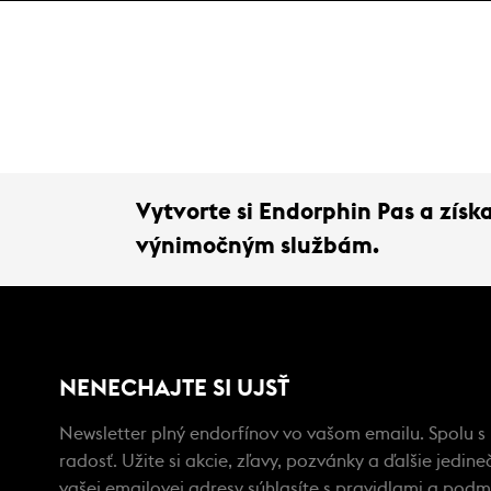
Vytvorte si Endorphin Pas a zís
výnimočným službám.
NENECHAJTE SI UJSŤ
Newsletter plný endorfínov vo vašom emailu. Spolu s
radosť. Užite si akcie, zľavy, pozvánky a ďalšie jedi
vašej emailovej adresy súhlasíte s
pravidlami a podm