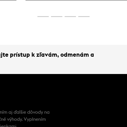
ako predchádzať lavínovým nehodám.
kajte prístup k zľavám, odmenám a
 ním aj ďalšie dôvody na
nečné výhody. Vyplnením
ienkami