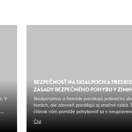
BEZPEČNOSŤ NA SKIALPOCH A FREERIDE
ZÁSADY BEZPEČNÉHO POHYBU V ZIMN
e. V
Skialpinizmus a freeride ponúkajú jedinečnú s
horách, ale zároveň prinášajú aj značné riziká.
.
článok vám pomôže pohybovať sa v neupraven
bezpečne a zodpovedne, minimalizovať nebezp
Číst
maximálne si užiť horské dobrodružstvá. Dozvie
používať lavínovú výbavu, ako rozpoznať nebez